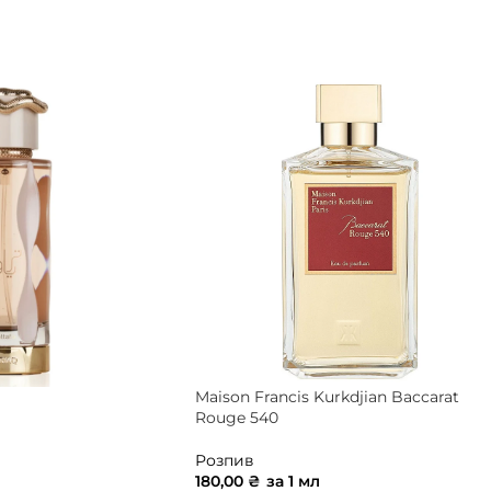
ИК
Maison Francis Kurkdjian Baccarat
Rouge 540
Розпив
180,00
₴
за 1 мл