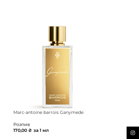
ДОДАТИ В КОШИК
Marc-antoine barrois Ganymede
Розпив
170,00
₴
за 1 мл
Inst