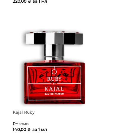
220,00
₴
за 1 мл
ДОДАТИ В КОШИК
Kajal Ruby
Розпив
140,00
₴
за 1 мл