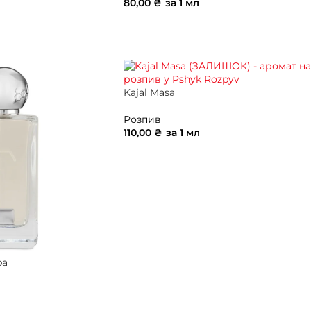
80,00
₴
за 1 мл
ИК
ДОДАТИ В КОШИК
Kajal Masa
Розпив
110,00
₴
за 1 мл
ДОДАТИ В КОШИК
ba