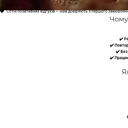
Instagram
Сотні позитивних відгуків — нам довіряють з першого замовлен
Чому
✔️ Р
✔️ Повто
✔️ Без
✔️ Працю
Я