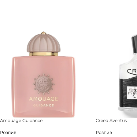
Amouage Guidance
Creed Aventus
Розпив
Розпив