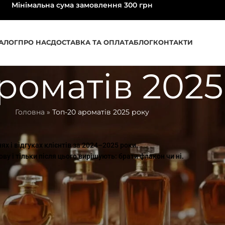
Мінімальна сума замовлення 300 грн
АЛОГ
ПРО НАС
ДОСТАВКА ТА ОПЛАТА
БЛОГ
КОНТАКТИ
роматів 2025
Головна
»
Топ-20 ароматів 2025 року
х і відгуках клієнтів за 2024–2025 роки.
ву і тільки після цього вирішують: брати флакон чи ні.