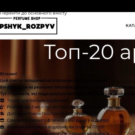
Перейти до навігації
Перейти до основного вмісту
КАТ
Топ-20 а
Вітаємо!
Цей список складений не блогером і не “для галочки”.
Він базується на реальних покупках розпиву, повторних замовлення
Тут — аромати, які
люди реально носять
, повертаються за ними зно
Тільки оригінальна парфумерія
Розпиви від 3 мл — протестуйте перед покупкою флакону
Доставка Новою Поштою по всій Україні.
Самовивіз з нашого фізичного магазину у м.Дніпро
Фірмова упаковка + подарункова опція за 70 грн
Персональний підбір ароматів — просто напишіть в