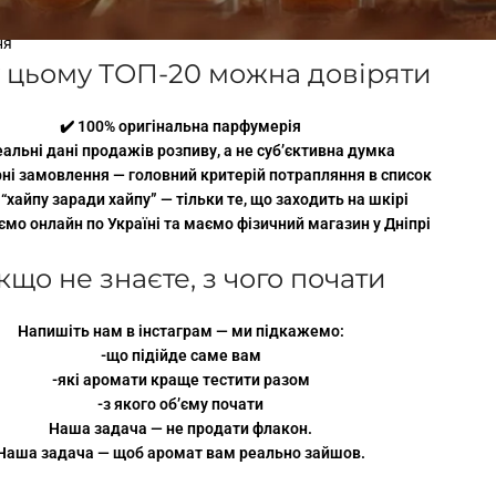
ня
 цьому ТОП-20 можна довіряти
✔️ 100% оригінальна парфумерія
еальні дані продажів розпиву, а не суб’єктивна думка
рні замовлення — головний критерій потрапляння в список
 “хайпу заради хайпу” — тільки те, що заходить на шкірі
ємо онлайн по Україні та маємо фізичний магазин у Дніпрі
кщо не знаєте, з чого почати
Напишіть нам в інстаграм — ми підкажемо:
-що підійде саме вам
-які аромати краще тестити разом
-з якого обʼєму почати
Наша задача — не продати флакон.
Наша задача — щоб аромат вам реально зайшов.