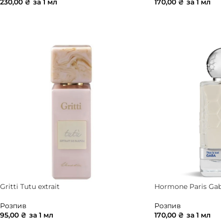
230,00
₴
за 1 мл
170,00
₴
за 1 мл
ДОДАТИ В КОШИК
ДОДАТИ В КОШ
Gritti Tutu extrait
Hormone Paris Ga
Розпив
Розпив
95,00
₴
за 1 мл
170,00
₴
за 1 мл