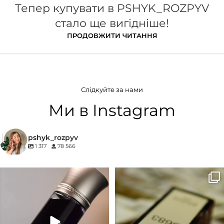
Тепер купувати в PSHYK_ROZPYV
стало ще вигідніше!
ПРОДОВЖИТИ ЧИТАННЯ
Слідкуйте за нами
Ми в Instagram
pshyk_rozpyv
1 317
78 566
Для замовлення переходьте на
Marc-Antoine Barrois B683 - це
сайт або в Instagram
...
запах вечора в
...
33
2
19
0