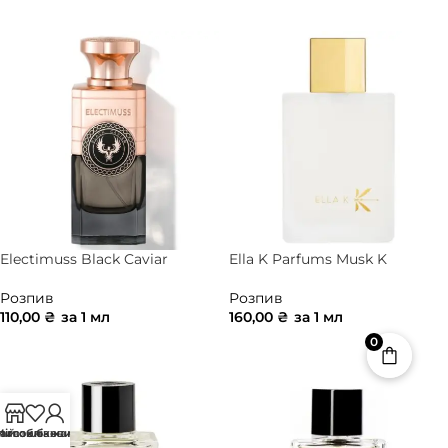
ДОДАТИ В КОШИК
Electimuss Black Caviar
Ella K Parfums Musk K
Розпив
Розпив
110,00
₴
за 1 мл
160,00
₴
за 1 мл
0
ДОДАТИ В КОШИК
ДОДАТИ В КОШИК
агазин
писок бажань
ій обліковий запис