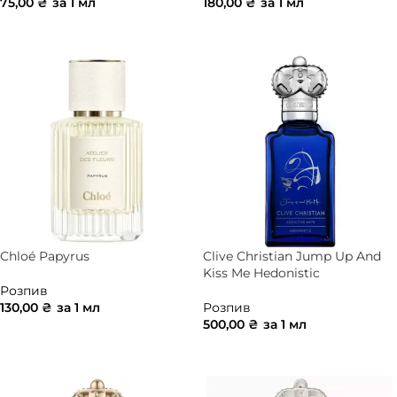
75,00
₴
за 1 мл
180,00
₴
за 1 мл
ДОДАТИ В КОШИК
ДОДАТИ В КОШИК
Chloé Papyrus
Clive Christian Jump Up And
Kiss Me Hedonistic
Розпив
130,00
₴
за 1 мл
Розпив
500,00
₴
за 1 мл
ДОДАТИ В КОШИК
ДОДАТИ В КОШИК