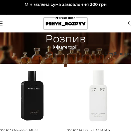
Мінімальна сума замовлення 300 грн
Перейти до навігації
Перейти до основного вмісту
Розпив
Категорії
Головна
»
Розпив
Фільтри
27 87 Genetic Bliss
27 87 Hakuna Matata