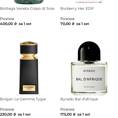
Bottega Veneta Colpo di Sole
Burberry Her EDP
Розпив
Розпив
400,00
₴
за 1 мл
70,00
₴
за 1 мл
ДОДАТИ В КОШИК
ДОДАТИ В КОШИК
Bvlgari Le Gemme Tygar
Byredo Bal d’afrique
Розпив
Розпив
230,00
₴
за 1 мл
175,00
₴
за 1 мл