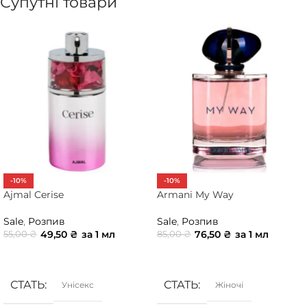
Супутні товари
-10%
-10%
Ajmal Cerise
Armani My Way
Sale
,
Розпив
Sale
,
Розпив
49,50
₴
за 1 мл
76,50
₴
за 1 мл
55,00
₴
85,00
₴
ДОДАТИ В КОШИК
ДОДАТИ В КОШИК
СТАТЬ
СТАТЬ
Унісекс
Жіночі