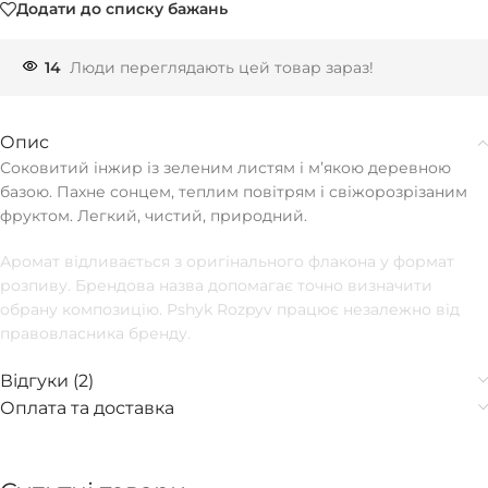
Додати до списку бажань
14
Люди переглядають цей товар зараз!
Опис
Соковитий інжир із зеленим листям і мʼякою деревною
базою. Пахне сонцем, теплим повітрям і свіжорозрізаним
фруктом. Легкий, чистий, природний.
Аромат відливається з оригінального флакона у формат
розпиву. Брендова назва допомагає точно визначити
обрану композицію. Pshyk Rozpyv працює незалежно від
правовласника бренду.
Відгуки (2)
Оплата та доставка