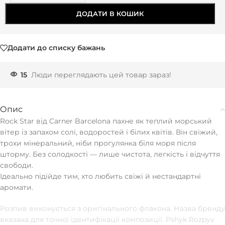
ДОДАТИ В КОШИК
Додати до списку бажань
15
Люди переглядають цей товар зараз!
Опис
Rock Star від Carner Barcelona пахне як теплий морський
вітер із запахом солі, водоростей і білих квітів. Він свіжий,
трохи мінеральний, ніби прогулянка біля моря після
шторму. Без солодкості — лише чистота, легкість і відчуття
свободи.
Ідеально підійде тим, хто любить свіжі й нестандартні
аромати.
Розпив виконується з оригінального флакона. Назва бренду
вказана для точної ідентифікації композиції. Pshyk Rozpyv