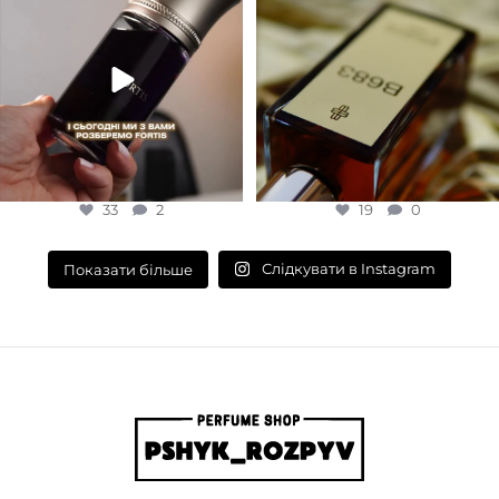
33
2
19
0
33
2
19
0
Слідкувати в Instagram
Показати більше