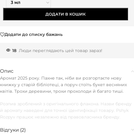
ДОДАТИ В КОШИК
Додати до списку бажань
18
Люди переглядають цей товар зараз!
Опис
Аромат 2025 року. Пахне так, ніби ви розгортаєте нову
книжку у старій бібліотеці, а поруч стоїть букет весняних
квітів. Трохи деревини, трохи прохолоди й багато тиші.
Розпив зроблений з оригінального флакона. Назви бренду
й аромату наведені для точної ідентифікації товару. Pshyk
Rozpyv працює незалежно від правовласника бренду.
Відгуки (2)