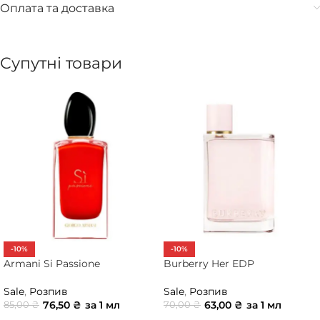
Оплата та доставка
Супутні товари
-10%
-10%
Armani Si Passione
Burberry Her EDP
Sale
,
Розпив
Sale
,
Розпив
76,50
₴
за 1 мл
63,00
₴
за 1 мл
85,00
₴
70,00
₴