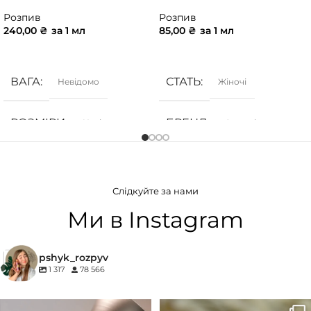
Розпив
Розпив
240,00
₴
за 1 мл
85,00
₴
за 1 мл
ДОДАТИ В КОШИК
ДОДАТИ В КОШИК
ВАГА
СТАТЬ
Невідомо
Жіночі
РОЗМІРИ
БРЕНД
Невідомо
Armani
СТАТЬ
ГРУПА АРОМАТУ
Унісекс
Слідкуйте за нами
Деревинні
,
Солодкі
,
Фруктові
БРЕНД
27 87
Ми в Instagram
КОНЦЕНТРАЦІЯ
ГРУПА АРОМАТУ
pshyk_rozpyv
1 317
78 566
EDP (парфумована вода)
Деревинні
,
Пудрові
,
Удові
Для замовлення переходьте на
Marc-Antoine Barrois B683 - це