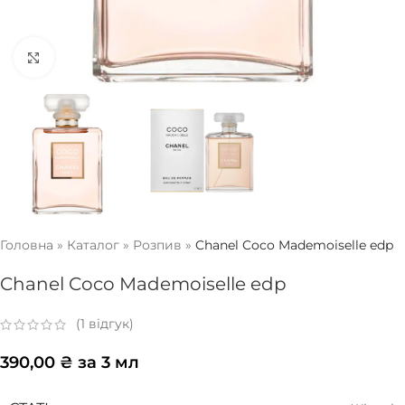
Натисніть, щоб збільшити
Головна
»
Каталог
»
Розпив
»
Chanel Coco Mademoiselle edp
Chanel Coco Mademoiselle edp
(
1
відгук)
390,00
₴
за 3 мл