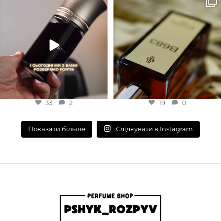
КОНЦЕНТРАЦІЯ
сайт або в Instagram
...
запах вечора в
...
33
2
19
0
EDP (парфумована вода)
33
2
19
0
Слідкувати в Instagram
Показати більше