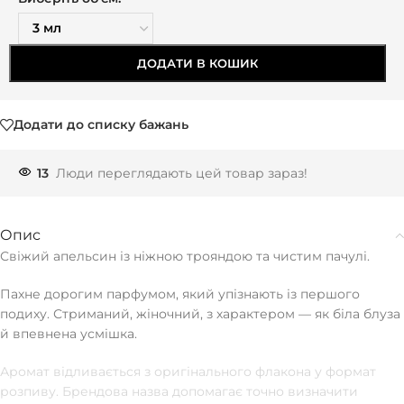
ДОДАТИ В КОШИК
Додати до списку бажань
13
Люди переглядають цей товар зараз!
Опис
Свіжий апельсин із ніжною трояндою та чистим пачулі.
Пахне дорогим парфумом, який упізнають із першого
подиху. Стриманий, жіночний, з характером — як біла блуза
й впевнена усмішка.
Аромат відливається з оригінального флакона у формат
розпиву. Брендова назва допомагає точно визначити