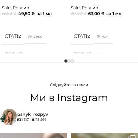
Sale
,
Розпив
Sale
,
Розпив
49,50
₴
за 1 мл
63,00
₴
за 1 мл
55,00
₴
70,00
₴
ДОДАТИ В КОШИК
ДОДАТИ В КОШИК
СТАТЬ
СТАТЬ
Унісекс
Жіночі
БРЕНД
БРЕНД
Ajmal
Burberry
ГРУПА АРОМАТУ
ГРУПА АРОМАТУ
Слідкуйте за нами
Ванільні
,
Солодкі
,
Фруктові
Деревинні
,
Солодкі
,
Фруктові
Ми в Instagram
КОНЦЕНТРАЦІЯ
КОНЦЕНТРАЦІЯ
pshyk_rozpyv
1 317
78 566
EDP (парфумована вода)
EDP (парфумована вода)
Для замовлення переходьте на
Marc-Antoine Barrois B683 - це