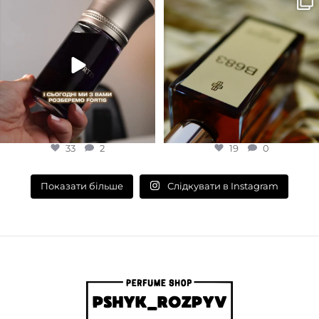
сайт або в Instagram
...
запах вечора в
...
33
2
19
0
33
2
19
0
Слідкувати в Instagram
Показати більше