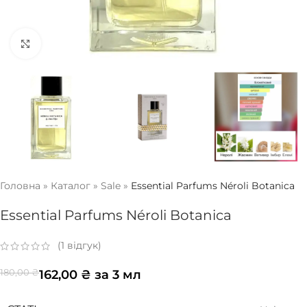
Натисніть, щоб збільшити
Головна
»
Каталог
»
Sale
»
Essential Parfums Néroli Botanica
Essential Parfums Néroli Botanica
(
1
відгук)
162,00
₴
за 3 мл
180,00
₴