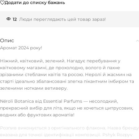
Додати до списку бажань
12
Люди переглядають цей товар зараз!
Опис
Аромат 2024 року!
Ніжний, квітковий, зелений. Нагадує перебування у
квітковому магазині, де прохолодно, волого й пахне
зрізаними стеблами квітів та росою. Неролі й жасмин на
старті ідеально збалансовані злегка пікантним імбиром та
зеленими нотками ветиверу.
Néroli Botanica від Essential Parfums — несолодкий,
прекрасний вибір для літа, якщо не хочеться цитрусових,
водних або фруктових ароматів!
Розпив виконується з оригінального флакона. Назва бренду
вказана для точної ідентифікації композиції. Pshyk Rozpyv