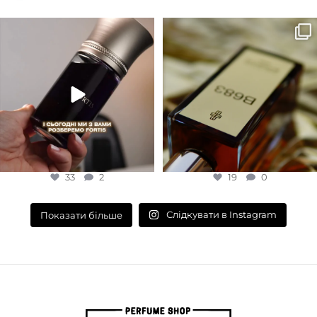
EDP (парфумована вода)
Для замовлення переходьте на
Marc-Antoine Barrois B683 - це
сайт або в Instagram
...
запах вечора в
...
33
2
19
0
33
2
19
0
Слідкувати в Instagram
Показати більше