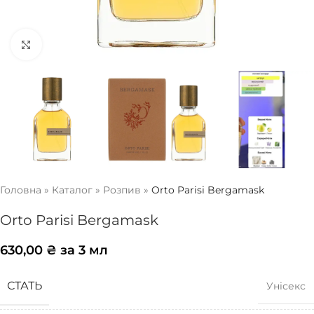
Натисніть, щоб збільшити
Головна
»
Каталог
»
Розпив
»
Orto Parisi Bergamask
Orto Parisi Bergamask
630,00
₴
за 3 мл
СТАТЬ
Унісекс