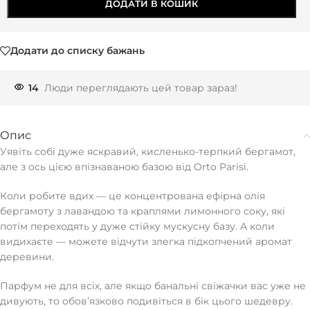
ДОДАТИ В КОШИК
Додати до списку бажань
14
Люди переглядають цей товар зараз!
Опис
Уявіть собі дуже яскравий, кисленько-терпкий бергамот,
але з ось цією впізнаваною базою від Orto Parisi.
Коли робите вдих — це концентрована ефірна олія
бергамоту з лавандою та краплями лимонного соку, які
потім переходять у дуже стійку мускусну базу. А коли
видихаєте — можете відчути злегка підкопчений аромат
деревини.
Парфум не для всіх, але якщо банальні свіжачки вас уже не
дивують, то обовʼязково подивіться в бік цього шедевру.