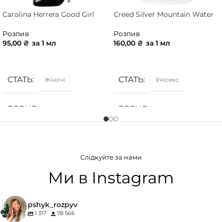
Carolina Herrera Good Girl
Creed Silver Mountain Water
Розпив
Розпив
95,00
₴
за 1 мл
160,00
₴
за 1 мл
ДОДАТИ В КОШИК
ДОДАТИ В КОШИК
СТАТЬ
СТАТЬ
Жіночі
Унісекс
БРЕНД
БРЕНД
Carolina Herrera
Creed
ГРУПА АРОМАТУ
ГРУПА АРОМАТУ
Слідкуйте за нами
Білоквіткові
,
Ванільні
,
Зелені
,
Фруктові
,
Цитрусові
Квіткові
,
Пряні
,
Солодкі
,
Ми в Instagram
Східні
КОНЦЕНТРАЦІЯ
pshyk_rozpyv
КОНЦЕНТРАЦІЯ
1 317
78 566
EDP (парфумована вода)