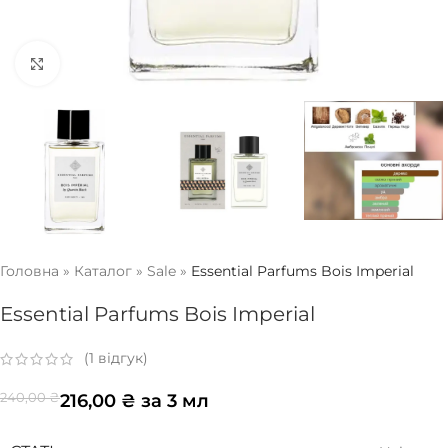
Натисніть, щоб збільшити
Головна
»
Каталог
»
Sale
»
Essential Parfums Bois Imperial
Essential Parfums Bois Imperial
(
1
відгук)
216,00
₴
за 3 мл
240,00
₴