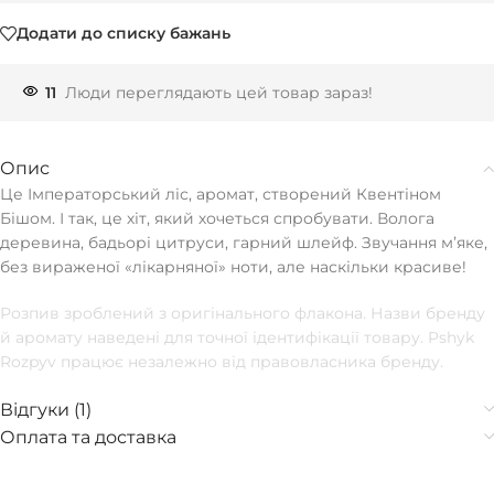
Додати до списку бажань
11
Люди переглядають цей товар зараз!
Опис
Це Імператорський ліс, аромат, створений Квентіном
Бішом. І так, це хіт, який хочеться спробувати. Волога
деревина, бадьорі цитруси, гарний шлейф. Звучання мʼяке,
без вираженої «лікарняної» ноти, але наскільки красиве!
Розпив зроблений з оригінального флакона. Назви бренду
й аромату наведені для точної ідентифікації товару. Pshyk
Rozpyv працює незалежно від правовласника бренду.
Відгуки (1)
Оплата та доставка