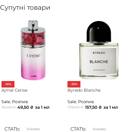
Супутні товари
-10%
-10%
Ajmal Cerise
Byredo Blanche
Sale
,
Розпив
Sale
,
Розпив
49,50
₴
за 1 мл
157,50
₴
за 1 мл
55,00
₴
175,00
₴
ДОДАТИ В КОШИК
ДОДАТИ В КОШИК
СТАТЬ
СТАТЬ
Унісекс
Унісекс