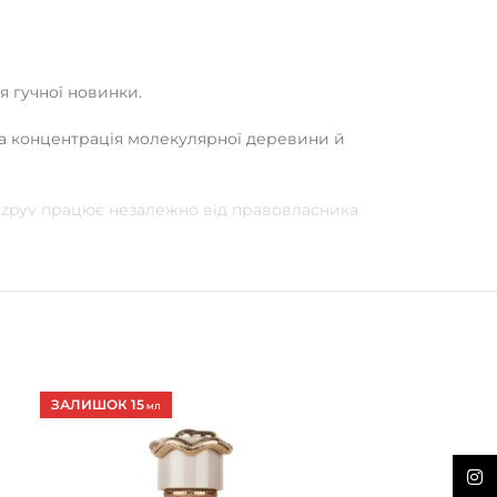
я гучної новинки.
ка концентрація молекулярної деревини й
Rozpyv працює незалежно від правовласника
ЗАЛИШОК 15
ЗАЛИШОК 7
МЛ
МЛ
Inst