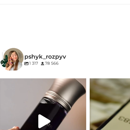
ГРУПА АРОМАТУ
ГРУПА АРОМ
Зелені
,
Свіжі
,
Фужерні
,
Цитрусові
Амброві
,
Дереви
КОНЦЕНТРАЦ
pshyk_rozpyv
EDP (парфумован
1 317
78 566
Для замовлення переходьте на сайт або в
Marc-Antoine Barrois 
Instagram
...
1
33
2