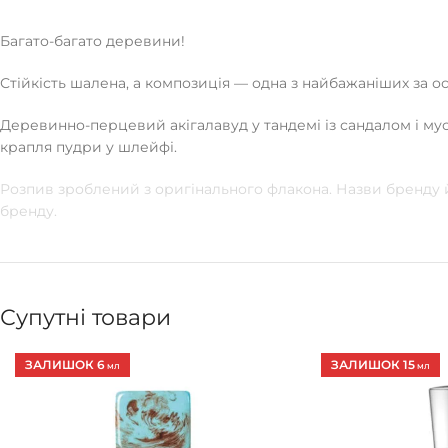
Багато-багато деревини!
Стійкість шалена, а композиція — одна з найбажаніших за ост
Деревинно-перцевий акігалавуд у тандемі із сандалом і му
крапля пудри у шлейфі.
Розпив зроблений з оригінального флакона. Назви бренду й
бренду.
Супутні товари
ЗАЛИШОК 6
ЗАЛИШОК 15
МЛ
МЛ