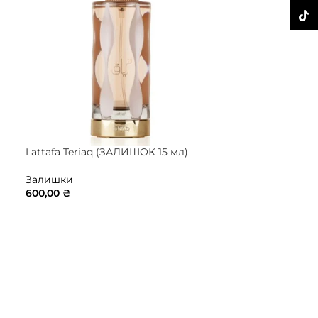
TikTo
Lattafa Teriaq (ЗАЛИШОК 15 мл)
Nasomatto Bl
7 мл)
Залишки
600,00
₴
Залишки
1890,00
₴
ДОДАТИ В КОШИК
ДОДАТИ В 