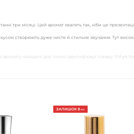
анні три місяці. Цей аромат хвалять так, ніби це презентаці
скусом створюють дуже чисте й стильне звучання. Тут висо
 аромату наведені для точної ідентифікації товару. Pshyk 
ЗАЛИШОК 8
МЛ