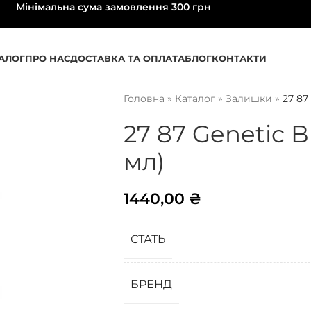
Мінімальна сума замовлення 300 грн
АЛОГ
ПРО НАС
ДОСТАВКА ТА ОПЛАТА
БЛОГ
КОНТАКТИ
Головна
»
Каталог
»
Залишки
»
27 87
27 87 Genetic 
мл)
1440,00
₴
СТАТЬ
БРЕНД