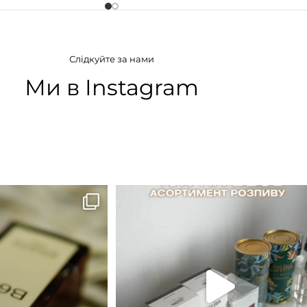
АТУ
ГРУПА АРОМАТУ
Слідкуйте за нами
нні
,
Мускусні
Мускусні
,
Фруктові
,
Цитрусові
Ми в Instagram
ІЯ
а вода)
B683 - це запах вечора в
...
Знижка 15 % діє НА ОНЛАЙН
ЗАМОВЛЕННЯ 3 30.05
...
9
0
29
1