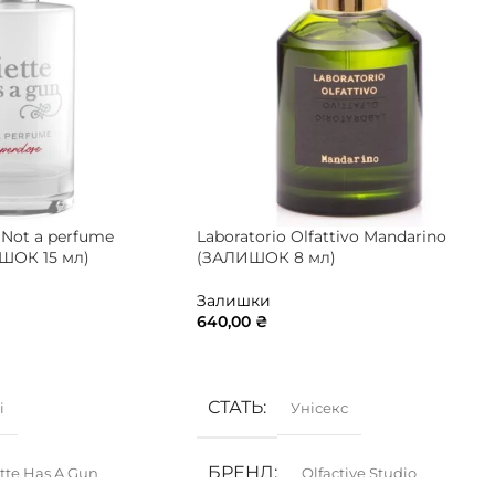
n Not a perfume
Laboratorio Olfattivo Mandarino
ШОК 15 мл)
(ЗАЛИШОК 8 мл)
Залишки
640,00
₴
ИК
ДОДАТИ В КОШИК
СТАТЬ
і
Унісекс
БРЕНД
ette Has A Gun
Olfactive Studio