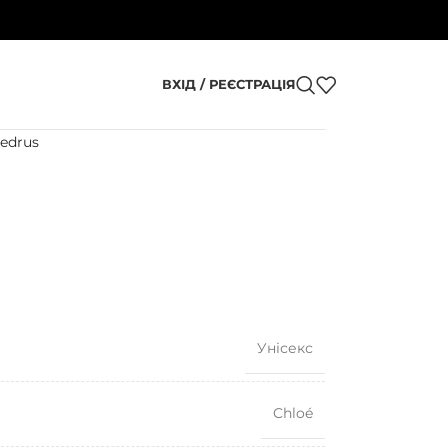
ВХІД / РЕЄСТРАЦІЯ
Cedrus
Унісекс
Chloé