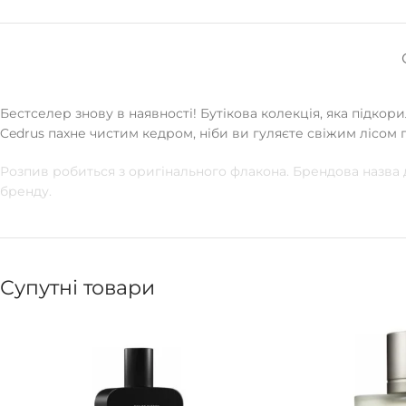
Бестселер знову в наявності! Бутікова колекція, яка підкорил
Cedrus пахне чистим кедром, ніби ви гуляєте свіжим лісом пі
Розпив робиться з оригінального флакона. Брендова назва
бренду.
Супутні товари