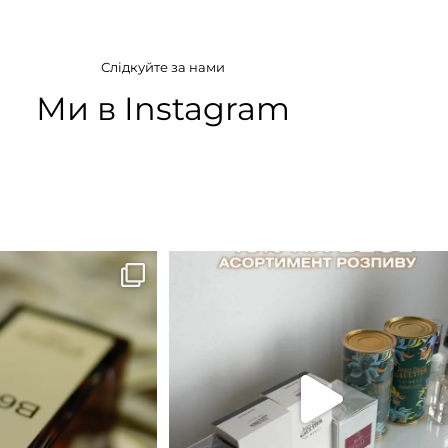
АТУ
ГРУПА АРОМАТУ
Слідкуйте за нами
і
,
Цитрусові
Деревинні
,
Солодкі
,
Фруктові
Ми в Instagram
КОНЦЕНТРАЦІЯ
EDP (парфумована вода)
B683 - це запах вечора в
...
Знижка 15 % діє НА ОНЛАЙН
ЗАМОВЛЕННЯ 3 30.05
...
9
0
29
1