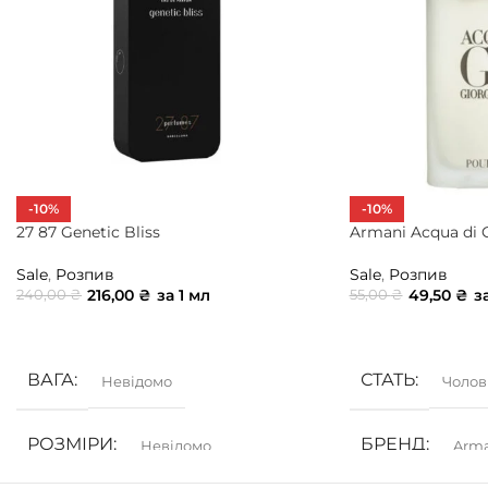
-10%
-10%
27 87 Genetic Bliss
Armani Acqua di 
Sale
,
Розпив
Sale
,
Розпив
216,00
₴
за 1 мл
49,50
₴
з
240,00
₴
55,00
₴
ДОДАТИ В КОШИК
ДОДАТИ В КОШ
ВАГА
СТАТЬ
Невідомо
Чолов
РОЗМІРИ
БРЕНД
Невідомо
Arm