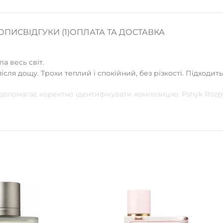
ОПИС
ВІДГУКИ (1)
ОПЛАТА ТА ДОСТАВКА
а весь світ.
сля дощу. Трохи теплий і спокійний, без різкості. Підходить
 допомагає коректно ідентифікувати композицію. Pshyk Roz