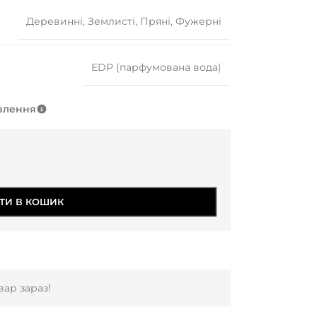
Деревинні
,
Землисті
,
Пряні
,
Фужерні
EDP (парфумована вода)
влення
ТИ В КОШИК
ар зараз!