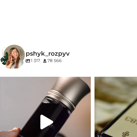
СТАТЬ
ГРУПА АРОМ
Унісекс
Морські
,
Фужерн
БРЕНД
27 87
ГРУПА АРОМАТУ
pshyk_rozpyv
Деревинні
,
Пудрові
,
Удові
1 317
78 566
КОНЦЕНТРАЦІЯ
Для замовлення переходьте на сайт або в
Marc-Antoine Barrois 
Instagram
...
EDP (парфумована вода)
1
33
2