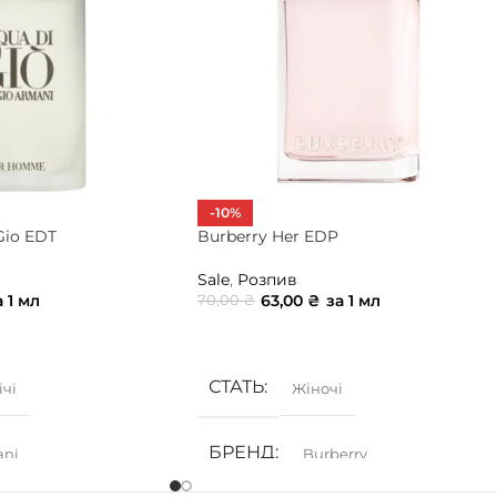
-10%
Gio EDT
Burberry Her EDP
Sale
,
Розпив
а 1 мл
63,00
₴
за 1 мл
70,00
₴
ИК
ДОДАТИ В КОШИК
СТАТЬ
ічі
Жіночі
БРЕНД
ani
Burberry