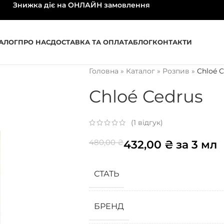
Знижка діє на ОНЛАЙН замовлення
АЛОГ
ПРО НАС
ДОСТАВКА ТА ОПЛАТА
БЛОГ
КОНТАКТИ
Головна
»
Каталог
»
Розпив
»
Chloé 
Chloé Cedrus
(
1
відгук)
480,00
₴
432,00
₴
за 3 мл
СТАТЬ
БРЕНД