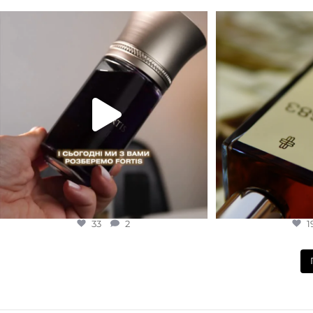
Для замовлення переходьте на сайт або в
Marc-Antoine Barrois 
Instagram
...
1
33
2
33
2
1