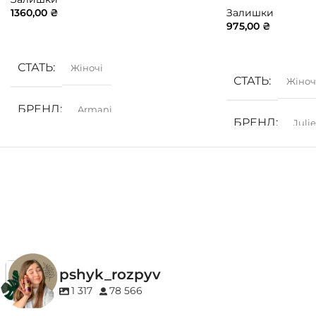
1360,00
₴
Залишки
975,00
₴
ДОДАТИ В КОШИК
ДОДАТИ В КОШ
СТАТЬ
Жіночі
СТАТЬ
Жіноч
БРЕНД
Armani
БРЕНД
Juli
ГРУПА АРОМАТУ
ГРУПА АРОМ
Деревинні
,
Солодкі
,
Фруктові
Амброві
,
Дереви
КОНЦЕНТРАЦІЯ
КОНЦЕНТРАЦ
EDP (парфумована вода)
pshyk_rozpyv
EDP (парфумован
1 317
78 566