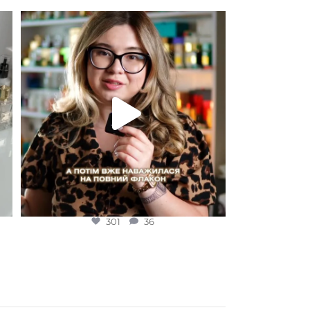
Для замовлення переходьте на сайт або в
Instagram
...
301
36
301
36