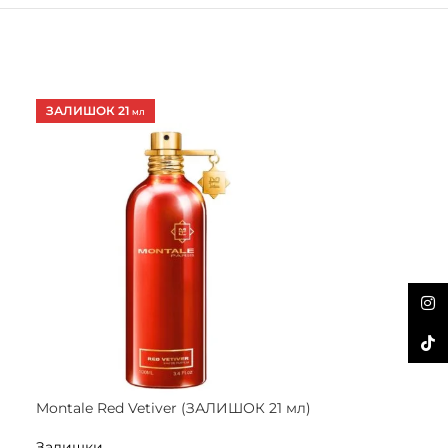
ЗАЛИШОК 21
ЗАЛИШОК 10
МЛ
М
Inst
TikTo
Montale Red Vetiver (ЗАЛИШОК 21 мл)
Nobile 1942 La 
(ЗАЛИШОК 10 
Залишки