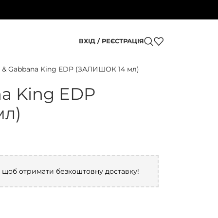
ВХІД / РЕЄСТРАЦІЯ
 & Gabbana King EDP (ЗАЛИШОК 14 мл)
na King EDP
мл)
, щоб отримати безкоштовну доставку!