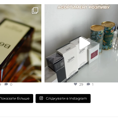
B683 - це запах вечора в
...
Знижка 15 % діє НА ОНЛАЙН
ЗАМОВЛЕННЯ 3 30.05
...
9
0
29
1
9
0
29
1
Слідкувати в Instagram
Показати більше