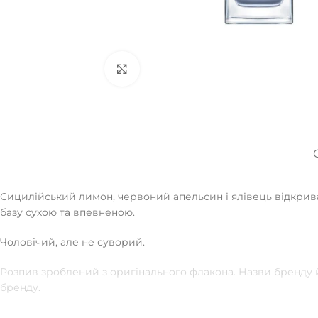
Натисніть, щоб збільшити
Сицилійський лимон, червоний апельсин і ялівець відкрива
базу сухою та впевненою.
Чоловічий, але не суворий.
Розпив зроблений з оригінального флакона. Назви бренду й
бренду.