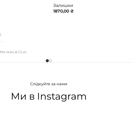
Залишки
1870,00
₴
ИК
ДОДАТИ В КОШИК
і
ette Has A Gun
АТУ
Слідкуйте за нами
нні
,
Мускусні
Ми в Instagram
ІЯ
а вода)