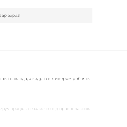
ар зараз!
ць і лаванда, а кедр із ветивером роблять
Rozpyv працює незалежно від правовласника