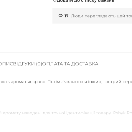
Додати до списку бажань
17
Люди переглядають цей тов
ОПИС
ВІДГУКИ (0)
ОПЛАТА ТА ДОСТАВКА
ють аромат яскраво. Потім зʼявляються інжир, гострий пере
 аромату наведені для точної ідентифікації товару. Pshyk 