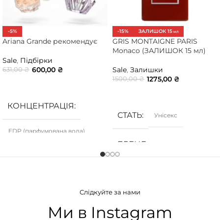
-5%
-15%
ЗАЛИШОК 15
МЛ
Ariana Grande рекомендує
GRIS MONTAIGNE PARIS
Monaco (ЗАЛИШОК 15 мл)
Sale
,
Підбірки
600,00
₴
Sale
,
Залишки
631,00
₴
1275,00
₴
1500,00
₴
ДОДАТИ В КОШИК
ДОДАТИ В КОШИК
КОНЦЕНТРАЦІЯ
СТАТЬ
Унісекс
EDP (парфумована вода)
БРЕНД
GRIS
ГРУПА АРОМАТУ
Слідкуйте за нами
Деревинні
,
Солодкі
,
Східні
,
Тютюнові
Ми в Instagram