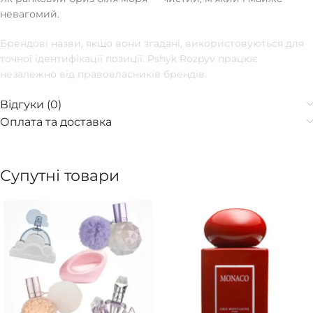
невагомий.
Брендові назви, якщо вони згадані, використовуються для
точної ідентифікації позиції. Pshyk Rozpyv працює
незалежно від правовласників брендів.
Відгуки (0)
Оплата та доставка
Супутні товари