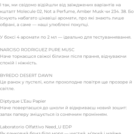
І так, ми свідомо відійшли від заїжджених варіантів на
кшталт Molecule 02, Not a Perfume, Amber Musk чи 234. 38. Бо
існують набагато цікавіші аромати, про які знають лише
обрані, а саме — наші улюблені покупці.
У боксі 4 аромати по 2 мл — ідеально для тестуваннявання.
NARCISO RODRIGUEZ PURE MUSC
Наче торкаєшся свіжої білизни після прання, відчуваючи
спокій і ніжність.
BYREDO DESERT DAWN
Це ранок у пустелі, коли прохолодне повітря ще прозоре й
світле.
Diptyque L’Eau Papier
Наче повертаєшся до школи й відкриваєш новий зошит:
запах паперу змішується із сонячним промінням.
Laboratorio Olfattivo Need_U EDP
Як ранковий бриз біля моря — чистий, мʼякий і майже