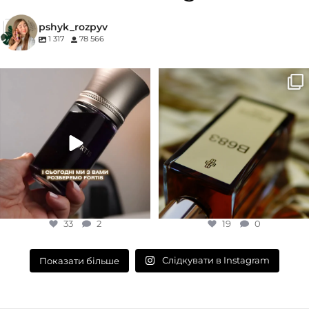
КОНЦЕНТРАЦІЯ
pshyk_rozpyv
1 317
78 566
EDP (парфумована вода)
Для замовлення переходьте на
Marc-Antoine Barrois B683 - це
сайт або в Instagram
...
запах вечора в
...
33
2
19
0
33
2
19
0
Слідкувати в Instagram
Показати більше