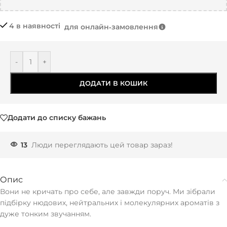
4 в наявності
для онлайн‑замовлення
-
+
ДОДАТИ В КОШИК
Додати до списку бажань
13
Люди переглядають цей товар зараз!
Опис
Вони не кричать про себе, але завжди поруч. Ми зібрали
підбірку нюдових, нейтральних і молекулярних ароматів з
дуже тонким звучанням.