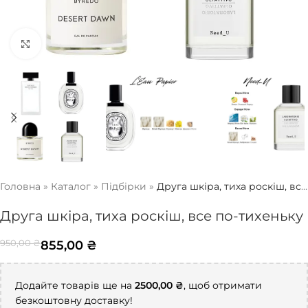
Натисніть, щоб збільшити
Головна
»
Каталог
»
Підбірки
»
Друга шкіра, тиха роскіш, все
по-тихеньку
Друга шкіра, тиха роскіш, все по-тихеньку
855,00
₴
950,00
₴
Додайте товарів ще на
2500,00
₴
, щоб отримати
безкоштовну доставку!