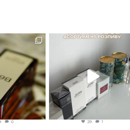
B683 - це запах вечора в
...
Знижка 15 % діє НА ОНЛАЙН
ЗАМОВЛЕННЯ 3 30.05
...
9
0
29
1
9
0
29
1