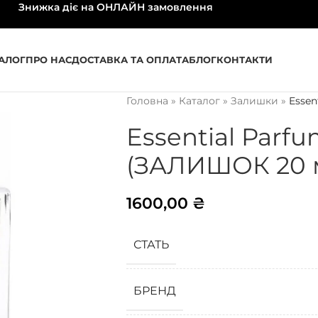
Знижка діє на ОНЛАЙН замовлення
АЛОГ
ПРО НАС
ДОСТАВКА ТА ОПЛАТА
БЛОГ
КОНТАКТИ
Головна
»
Каталог
»
Залишки
»
Essen
Essential Parfu
(ЗАЛИШОК 20 
1600,00
₴
СТАТЬ
БРЕНД