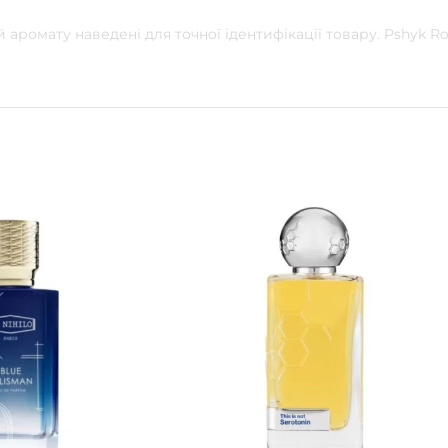
 аромату наведені для точної ідентифікації товару. Pshyk 