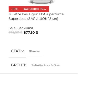
-10%
ЗАЛИШОК 15
-10%
ЗАЛИШ
МЛ
Juliette has a gun Not a perfume
Lattafa Khamr
Superdose (ЗАЛИШОК 15 мл)
Sale
,
Залишки
Sale
,
Залишки
720,
800,00
₴
877,50
₴
975,00
₴
ДОДАТИ В 
ДОДАТИ В КОШИК
СТАТЬ
Жіночі
БРЕНД
Juliette Has A Gun
ГРУПА АРОМАТУ
Амброві
,
Деревинні
,
Мускусні
КОНЦЕНТРАЦІЯ