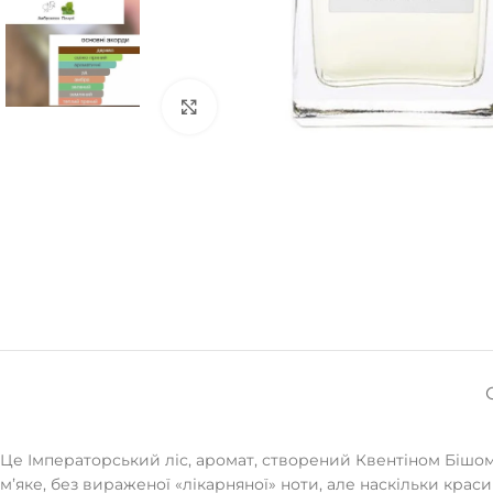
Натисніть, щоб збільшити
Це Імператорський ліс, аромат, створений Квентіном Бішом.
мʼяке, без вираженої «лікарняної» ноти, але наскільки краси