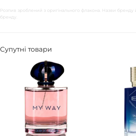
Розпив зроблений з оригінального флакона. Назви бренду й
бренду.
Супутні товари