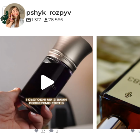
EDP (парфумована вода)
pshyk_rozpyv
1 317
78 566
Для замовлення переходьте на сайт або в
Marc-Antoine Barrois 
Instagram
...
1
33
2
33
2
1