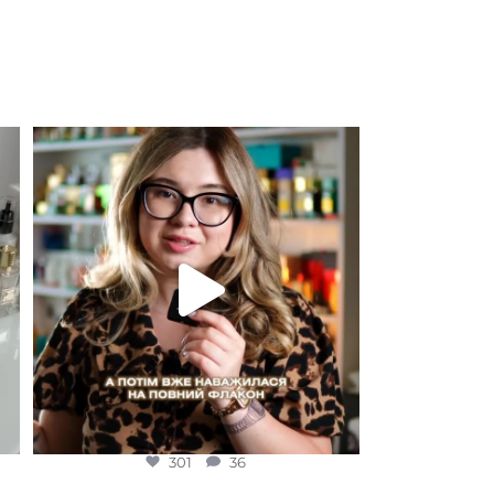
EDP (парфумована вода)
Для замовлення переходьте на сайт або в
Instagram
...
301
36
301
36