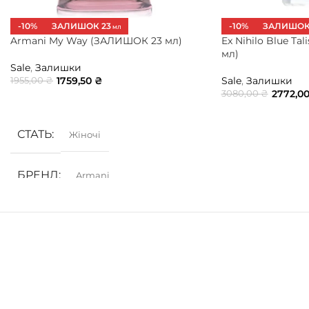
-10%
ЗАЛИШОК 23
-10%
ЗАЛИШОК
МЛ
Armani My Way (ЗАЛИШОК 23 мл)
Ex Nihilo Blue T
мл)
Sale
,
Залишки
1759,50
₴
Sale
,
Залишки
1955,00
₴
2772,0
3080,00
₴
ДОДАТИ В КОШИК
ДОДАТИ В КОШ
СТАТЬ
Жіночі
БРЕНД
Armani
ГРУПА АРОМАТУ
Білоквіткові
,
Квіткові
КОНЦЕНТРАЦІЯ