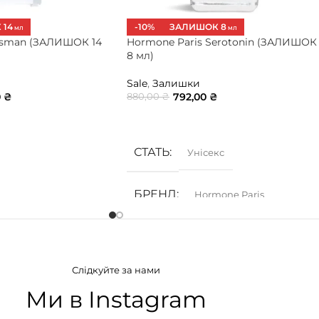
 14
-10%
ЗАЛИШОК 8
МЛ
МЛ
alisman (ЗАЛИШОК 14
Hormone Paris Serotonin (ЗАЛИШОК
8 мл)
Sale
,
Залишки
0
₴
792,00
₴
880,00
₴
ИК
ДОДАТИ В КОШИК
СТАТЬ
Унісекс
БРЕНД
Hormone Paris
ГРУПА АРОМАТУ
Слідкуйте за нами
Деревинні
,
Землисті
,
Моховий
Ми в Instagram