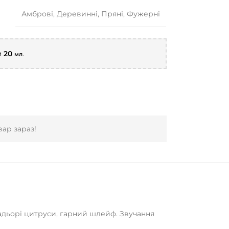
Амброві
,
Деревинні
,
Пряні
,
Фужерні
м
20
.
мл
ар зараз!
 бадьорі цитруси, гарний шлейф. Звучання