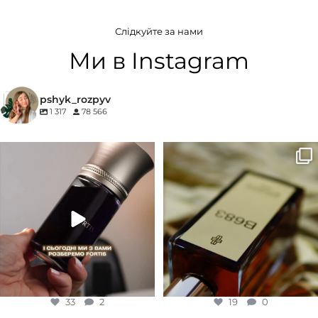
СТАТЬ
ГРУПА АРОМАТУ
Унісекс
Слідкуйте за нами
Білоквіткові
,
Квіткові
БРЕНД
27 87
Ми в Instagram
КОНЦЕНТРАЦІЯ
ГРУПА АРОМАТУ
pshyk_rozpyv
1 317
78 566
EDP (парфумована вода)
Деревинні
,
Пудрові
,
Удові
Для замовлення переходьте на
Marc-Antoine Barrois B683 - це
КОНЦЕНТРАЦІЯ
сайт або в Instagram
...
запах вечора в
...
33
2
19
0
EDP (парфумована вода)
33
2
19
0