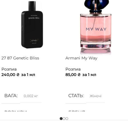
27 87 Genetic Bliss
Armani My Way
Розпив
Розпив
240,00
₴
за 1 мл
85,00
₴
за 1 мл
ДОДАТИ В КОШИК
ДОДАТИ В КОШИК
ВАГА
СТАТЬ
0,002 кг
Жіночі
РОЗМІРИ
БРЕНД
10 × 10 × 5 см
Armani