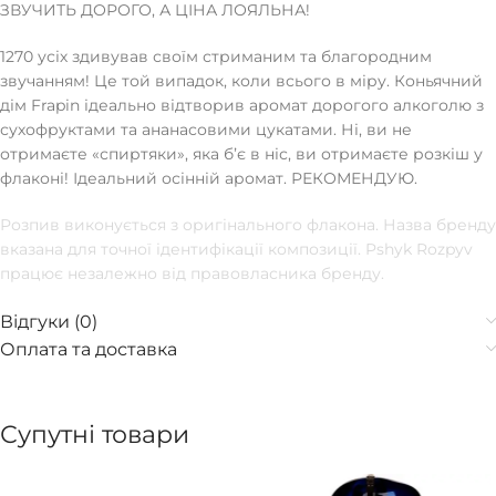
ЗВУЧИТЬ ДОРОГО, А ЦІНА ЛОЯЛЬНА!
1270 усіх здивував своїм стриманим та благородним
звучанням! Це той випадок, коли всього в міру. Коньячний
дім Frapin ідеально відтворив аромат дорогого алкоголю з
сухофруктами та ананасовими цукатами. Ні, ви не
отримаєте «спиртяки», яка бʼє в ніс, ви отримаєте розкіш у
флаконі! Ідеальний осінній аромат. РЕКОМЕНДУЮ.
Розпив виконується з оригінального флакона. Назва бренду
вказана для точної ідентифікації композиції. Pshyk Rozpyv
працює незалежно від правовласника бренду.
Відгуки (0)
Оплата та доставка
Супутні товари