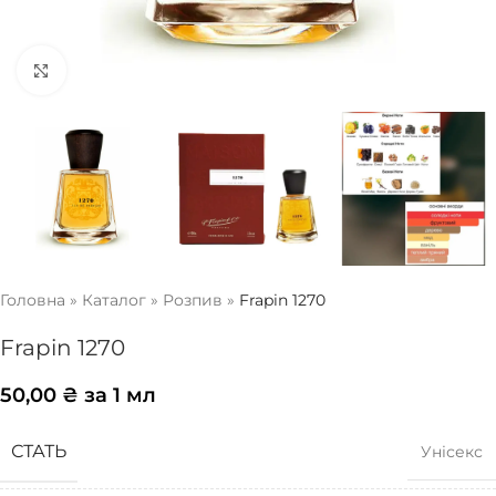
Натисніть, щоб збільшити
Головна
»
Каталог
»
Розпив
»
Frapin 1270
Frapin 1270
50,00
₴
за 1 мл
СТАТЬ
Унісекс