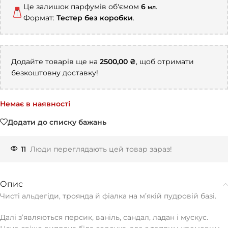
Це залишок парфумів об'ємом
6
.
мл
Формат:
Тестер без коробки
.
Додайте товарів ще на
2500,00
₴
, щоб отримати
безкоштовну доставку!
Немає в наявності
Додати до списку бажань
11
Люди переглядають цей товар зараз!
Опис
Чисті альдегіди, троянда й фіалка на мʼякій пудровій базі.
Далі зʼявляються персик, ваніль, сандал, ладан і мускус.