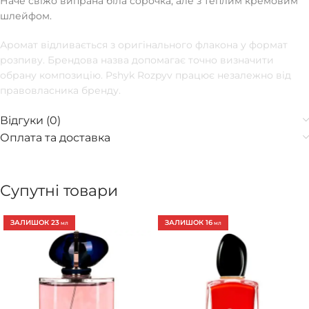
Наче свіжо випрана біла сорочка, але з теплим кремовим
шлейфом.
Аромат відливається з оригінального флакона у формат
розпиву. Брендова назва допомагає точно визначити
обрану композицію. Pshyk Rozpyv працює незалежно від
правовласника бренду.
Відгуки (0)
Оплата та доставка
Супутні товари
ЗАЛИШОК 23
ЗАЛИШОК 16
МЛ
МЛ