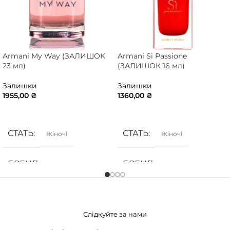
Armani My Way (ЗАЛИШОК
Armani Si Passione
23 мл)
(ЗАЛИШОК 16 мл)
Залишки
Залишки
1955,00
₴
1360,00
₴
ДОДАТИ В КОШИК
ДОДАТИ В КОШИК
СТАТЬ
СТАТЬ
Жіночі
Жіночі
БРЕНД
БРЕНД
Armani
Armani
ГРУПА АРОМАТУ
ГРУПА АРОМАТУ
Слідкуйте за нами
Білоквіткові
,
Квіткові
Деревинні
,
Солодкі
,
Фруктові