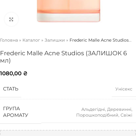
Натисніть, щоб збільшити
Головна
»
Каталог
»
Залишки
»
Frederic Malle Acne Studios
(ЗАЛИШОК 6 мл)
Frederic Malle Acne Studios (ЗАЛИШОК 6
мл)
1080,00
₴
СТАТЬ
Унісекс
ГРУПА
Альдегідні
,
Деревинні
,
Порошкоподібний
,
Свіжі
АРОМАТУ