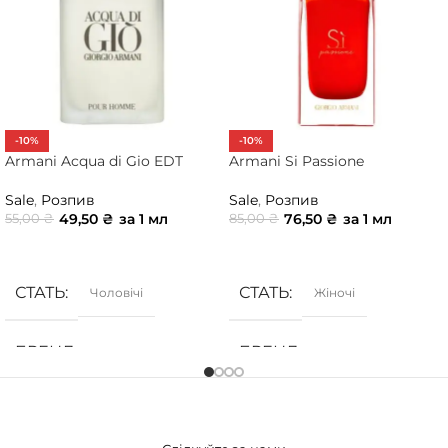
-10%
-10%
Armani Acqua di Gio EDT
Armani Si Passione
Sale
,
Розпив
Sale
,
Розпив
49,50
₴
за 1 мл
76,50
₴
за 1 мл
55,00
₴
85,00
₴
ДОДАТИ В КОШИК
ДОДАТИ В КОШИК
СТАТЬ
СТАТЬ
Чоловічі
Жіночі
БРЕНД
БРЕНД
Armani
Armani
ГРУПА АРОМАТУ
ГРУПА АРОМАТУ