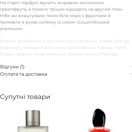
На старті парфум звучить яскравою кислинкою
грейпфрута, а помело трішки відходить на другий план.
Ніби ви влаштували пікнік біля моря з фруктами й
тримаєте в руках склянку із соком «Сицилійський
апельсин».
Розпив зроблений з оригінального флакона. Назви бренду
й аромату наведені для точної ідентифікації товару. Pshyk
Rozpyv працює незалежно від правовласника бренду.
Відгуки (1)
Оплата та доставка
Супутні товари