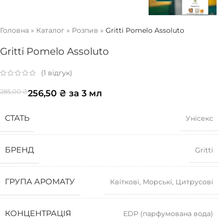
Головна
»
Каталог
»
Розпив
»
Gritti Pomelo Assoluto
Gritti Pomelo Assoluto
(
1
відгук)
256,50
₴
за 3 мл
285,00
₴
СТАТЬ
Унісекс
БРЕНД
Gritti
ГРУПА АРОМАТУ
Квіткові
,
Морські
,
Цитрусові
КОНЦЕНТРАЦІЯ
EDP (парфумована вода)