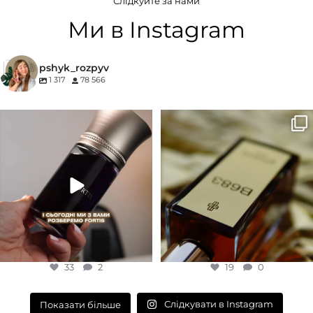
Слідкуйте за нами
Морські
,
Фужерні
,
Цитрусові
Деревинні
,
Солодкі
,
Фруктові
Ми в Instagram
КОНЦЕНТРАЦІЯ
pshyk_rozpyv
1 317
78 566
EDP (парфумована вода)
Для замовлення переходьте на
Marc-Antoine Barrois B683 - це
сайт або в Instagram
...
запах вечора в
...
33
2
19
0
33
2
19
0
Слідкувати в Instagram
Показати більше