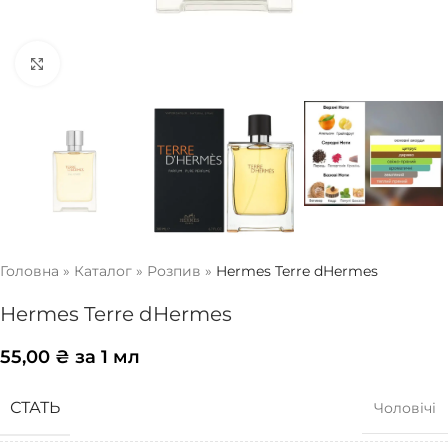
Натисніть, щоб збільшити
Головна
»
Каталог
»
Розпив
»
Hermes Terre dHermes
Hermes Terre dHermes
55,00
₴
за 1 мл
СТАТЬ
Чоловічі