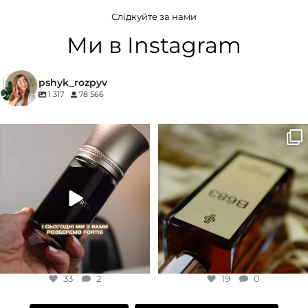
Слідкуйте за нами
Білоквіткові
,
Квіткові
БРЕНД
27 87
Ми в Instagram
КОНЦЕНТРАЦІЯ
ГРУПА АРОМАТУ
pshyk_rozpyv
1 317
78 566
EDP (парфумована вода)
Деревинні
,
Пудрові
,
Удові
Для замовлення переходьте на
Marc-Antoine Barrois B683 - це
КОНЦЕНТРАЦІЯ
сайт або в Instagram
...
запах вечора в
...
33
2
19
0
EDP (парфумована вода)
33
2
19
0