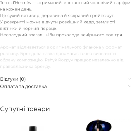
Terre d’Hermès — стриманий, елегантний чоловічий парфум
на кожен день.
Це сухий ветивер, деревина й яскравий грейпфрут.
У розкритті можна відчути розкішний кедр, землисті
відтінки й чорний перець.
Несолодкий взагалі, ніби прохолода вечірнього повітря.
Аромат відливається з оригінального флакона у формат
розпиву. Брендова назва допомагає точно визначити
обрану композицію. Pshyk Rozpyv працює незалежно від
правовласника бренду.
Відгуки (0)
Оплата та доставка
Супутні товари