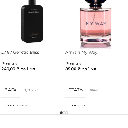
27 87 Genetic Bliss
Armani My Way
Розпив
Розпив
240,00
₴
за 1 мл
85,00
₴
за 1 мл
ДОДАТИ В КОШИК
ДОДАТИ В КОШИК
ВАГА
СТАТЬ
0,002 кг
Жіночі
РОЗМІРИ
БРЕНД
10 × 10 × 5 см
Armani
СТАТЬ
ГРУПА АРОМАТУ
Унісекс