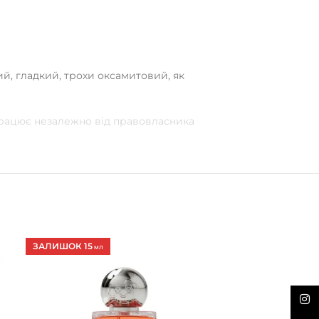
ий, гладкий, трохи оксамитовий, як
 працює незалежно від правовласника
ЗАЛИШОК 15
ЗАЛИШОК 7
МЛ
МЛ
Inst