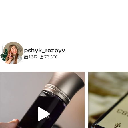
ГРУПА АРОМАТУ
Ванільні
,
Солодкі
,
Тропічні
,
Фруктові
КОНЦЕНТРАЦІЯ
pshyk_rozpyv
EDP (парфумована вода)
1 317
78 566
Для замовлення переходьте на сайт або в
Marc-Antoine Barrois 
Instagram
...
1
33
2