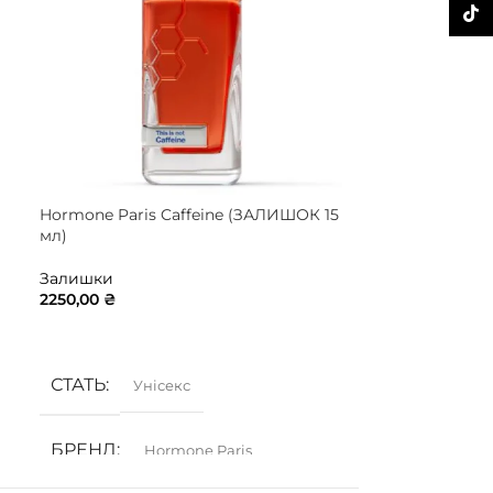
TikTo
Hormone Paris Caffeine (ЗАЛИШОК 15
Nasomatto Bl
мл)
7 мл)
Залишки
Залишки
2250,00
₴
1890,00
₴
ДОДАТИ В КОШИК
ДОДАТИ В 
СТАТЬ
Унісекс
БРЕНД
Hormone Paris