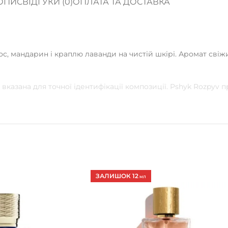
ОПИС
ВІДГУКИ (0)
ОПЛАТА ТА ДОСТАВКА
ос, мандарин і краплю лаванди на чистій шкірі. Аромат свіж
вказана для точної ідентифікації композиції. Pshyk Rozpyv
ЗАЛИШОК 12
МЛ