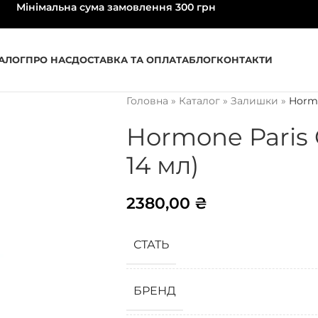
Мінімальна сума замовлення 300 грн
АЛОГ
ПРО НАС
ДОСТАВКА ТА ОПЛАТА
БЛОГ
КОНТАКТИ
Головна
»
Каталог
»
Залишки
»
Horm
Hormone Pari
14 мл)
2380,00
₴
СТАТЬ
БРЕНД