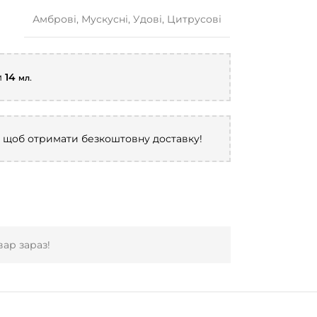
Амброві
,
Мускусні
,
Удові
,
Цитрусові
м
14
.
мл
, щоб отримати безкоштовну доставку!
ар зараз!