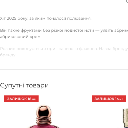
Хіт 2025 року, за яким почалося полювання.
Він пахне фруктами без різкої йодистої ноти — уявіть абрик
абрикосовий крем.
Розпив виконується з оригінального флакона. Назва бренду 
бренду.
Супутні товари
ЗАЛИШОК 18
ЗАЛИШОК 14
МЛ
МЛ