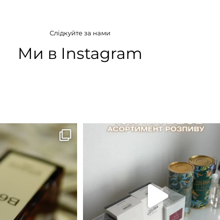
ГРУПА АРОМАТУ
Слідкуйте за нами
Деревинні
,
Пряні
,
Солодкі
,
Фруктові
Ми в Instagram
B683 - це запах вечора в
...
Знижка 15 % діє НА ОНЛАЙН
ЗАМОВЛЕННЯ 3 30.05
...
9
0
29
1