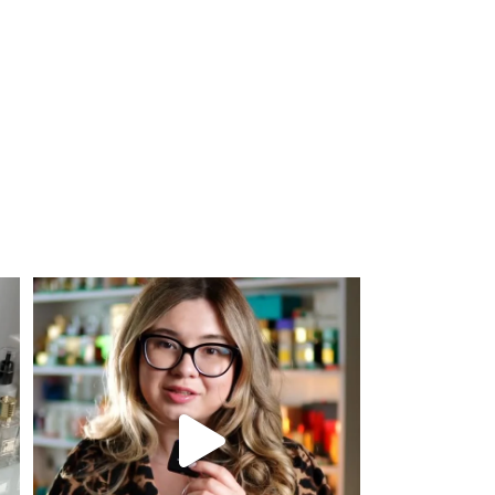
ГРУПА АРОМАТУ
Бурштин
,
Ванільні
,
Пряні
,
Солодкі
Для замовлення переходьте на сайт або в
Instagram
...
301
36