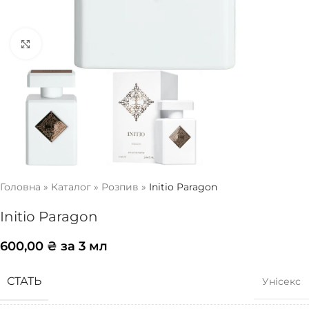
Натисніть, щоб збільшити
Головна
»
Каталог
»
Розпив
»
Initio Paragon
Initio Paragon
600,00
₴
за 3 мл
СТАТЬ
Унісекс