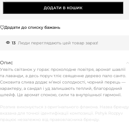
ДОДАТИ В КОШИК
Додати до списку бажань
13
Люди переглядають цей товар зараз!
Опис
Уявіть світанок у горах: прохолодне повітря, аромат шавлії
та лаванди, а десь поруч тліє священне дерево пало санто.
Соковита слива додає мʼякої солодкості, чорний перець —
характеру, а сандал і уд залишають теплий, благородний
шлейф. Це аромат спокою, сили та внутрішньої гармонії.
Розпив виконується з оригінального флакона. Назва бренду
вказана для точної ідентифікації композиції. Pshyk Rozpyv
працює незалежно від правовласника бренду.