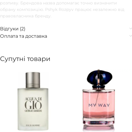
розпиву. Брендова назва допомагає точно визначити
обрану композицію. Pshyk Rozpyv працює незалежно від
правовласника бренду.
Відгуки (2)
Оплата та доставка
Супутні товари