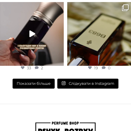
Для замовлення переходьте на
Marc-Antoine Barrois B683 - це
сайт або в Instagram
...
запах вечора в
...
33
2
19
0
33
2
19
0
Слідкувати в Instagram
Показати більше