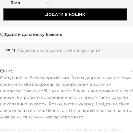
ДОДАТИ В КОШИК
Додати до списку бажань
11
Люди переглядають цей товар зараз!
Опис
Статусний та безкомпромісний. З ним для вас наче не існує
слова «ні». Він відкриває всі двері своїм виразним
шлейфом. Уявіть собі, що у вас у бокалі найдорожчий у світі
коньяк. Ви робите повільний ковток і простягаєте руку до
шоколадних цукерок. Розкушуєте цукерку, і звідти витікає
алкогольна начинка. Якось так. Це вечірній маст-хев на літо.
А на осінь та зиму — узагалі перфекто!
Аромат відливається з оригінального флакона у формат