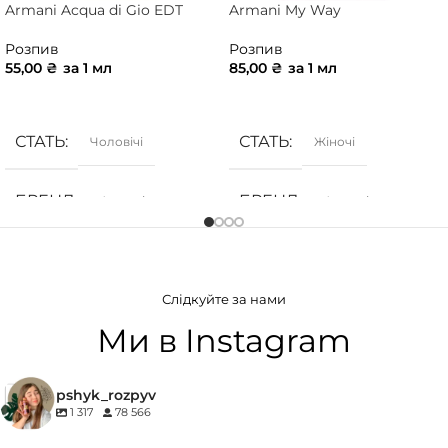
Armani Acqua di Gio EDT
Armani My Way
Розпив
Розпив
55,00
₴
за 1 мл
85,00
₴
за 1 мл
ДОДАТИ В КОШИК
ДОДАТИ В КОШИК
СТАТЬ
СТАТЬ
Чоловічі
Жіночі
БРЕНД
БРЕНД
Armani
Armani
ГРУПА АРОМАТУ
ГРУПА АРОМАТУ
Слідкуйте за нами
Морські
,
Фужерні
,
Цитрусові
Білоквіткові
,
Квіткові
Ми в Instagram
КОНЦЕНТРАЦІЯ
pshyk_rozpyv
1 317
78 566
EDP (парфумована вода)