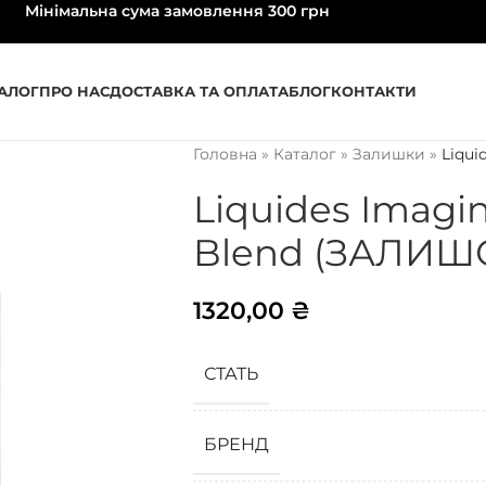
Мінімальна сума замовлення 300 грн
АЛОГ
ПРО НАС
ДОСТАВКА ТА ОПЛАТА
БЛОГ
КОНТАКТИ
Головна
»
Каталог
»
Залишки
»
Liqui
мл)
Liquides Imagi
Blend (ЗАЛИШО
1320,00
₴
СТАТЬ
БРЕНД