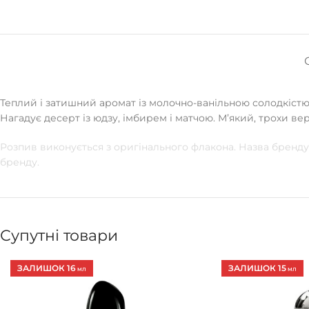
Теплий і затишний аромат із молочно-ванільною солодкістю
Нагадує десерт із юдзу, імбирем і матчою. Мʼякий, трохи ве
Розпив виконується з оригінального флакона. Назва бренду 
бренду.
Супутні товари
ЗАЛИШОК 16
ЗАЛИШОК 15
МЛ
МЛ