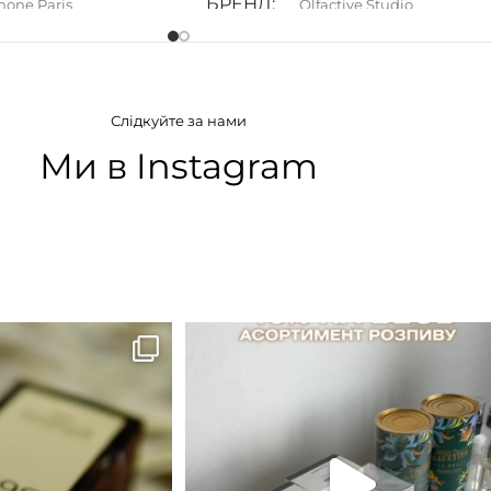
БРЕНД
one Paris
Olfactive Studio
АТУ
ГРУПА АРОМАТУ
Слідкуйте за нами
ні
,
Пряні
,
Солодкі
Мускусні
,
Фруктові
,
Цитрусові
Ми в Instagram
B683 - це запах вечора в
...
Знижка 15 % діє НА ОНЛАЙН
ЗАМОВЛЕННЯ 3 30.05
...
9
0
29
1