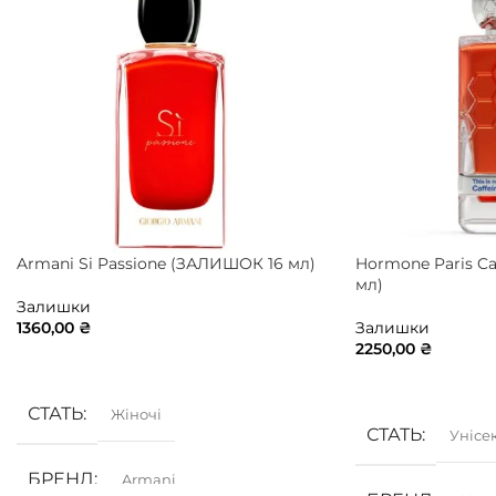
Armani Si Passione (ЗАЛИШОК 16 мл)
Hormone Paris C
мл)
Залишки
1360,00
₴
Залишки
2250,00
₴
ДОДАТИ В КОШИК
ДОДАТИ В КОШ
СТАТЬ
Жіночі
СТАТЬ
Унісе
БРЕНД
Armani