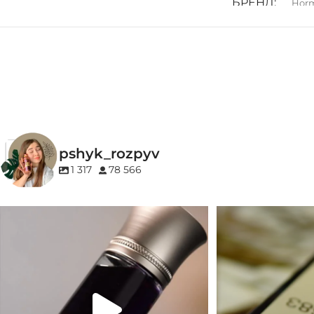
БРЕНД
Horm
ГРУПА АРОМАТУ
ГРУПА АРОМ
Деревинні
,
Солодкі
,
Фруктові
Бурштин
,
Ваніль
КОНЦЕНТРАЦІЯ
EDP (парфумована вода)
pshyk_rozpyv
1 317
78 566
Для замовлення переходьте на сайт або в
Marc-Antoine Barrois 
Instagram
...
1
33
2