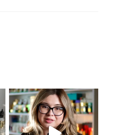
ГРУПА АРОМАТУ
Деревинні
,
Пряні
,
Фужерні
КОНЦЕНТРАЦІЯ
EDP (парфумована вода)
Для замовлення переходьте на сайт або в
Instagram
...
301
36