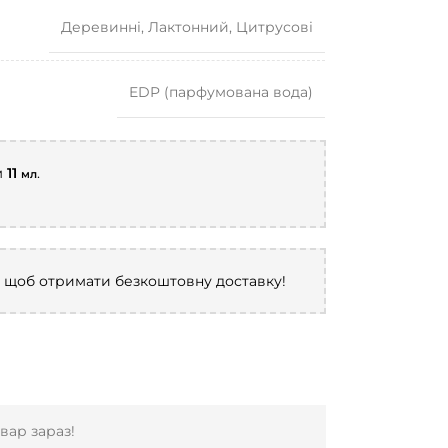
Деревинні
,
Лактонний
,
Цитрусові
EDP (парфумована вода)
м
11
.
мл
, щоб отримати безкоштовну доставку!
вар зараз!