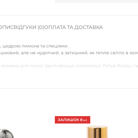
ОПИС
ВІДГУКИ (0)
ОПЛАТА ТА ДОСТАВКА
, цедрою лимона та спеціями.
ршковий, але не нудотний, а затишний, як тепле світло в хо
вказана для точної ідентифікації композиції. Pshyk Rozpyv
ЗАЛИШОК 8
МЛ