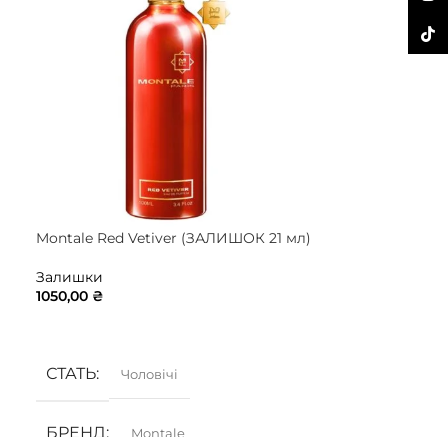
TikTo
Montale Red Vetiver (ЗАЛИШОК 21 мл)
Nasomatto Bl
7 мл)
Залишки
1050,00
₴
Залишки
1890,00
₴
ДОДАТИ В КОШИК
ДОДАТИ В 
СТАТЬ
Чоловічі
БРЕНД
Montale