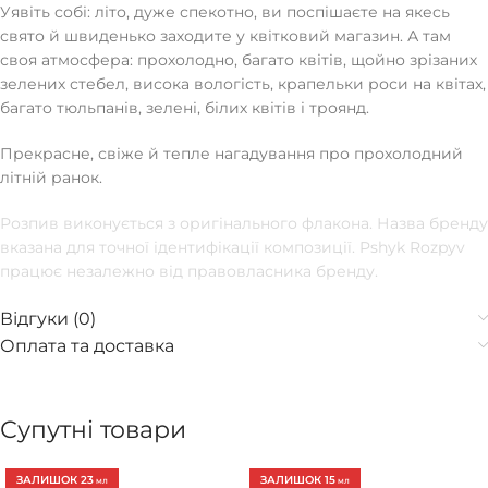
Уявіть собі: літо, дуже спекотно, ви поспішаєте на якесь
свято й швиденько заходите у квітковий магазин. А там
своя атмосфера: прохолодно, багато квітів, щойно зрізаних
зелених стебел, висока вологість, крапельки роси на квітах,
багато тюльпанів, зелені, білих квітів і троянд.
Прекрасне, свіже й тепле нагадування про прохолодний
літній ранок.
Розпив виконується з оригінального флакона. Назва бренду
вказана для точної ідентифікації композиції. Pshyk Rozpyv
працює незалежно від правовласника бренду.
Відгуки (0)
Оплата та доставка
Супутні товари
ЗАЛИШОК 23
ЗАЛИШОК 15
МЛ
МЛ