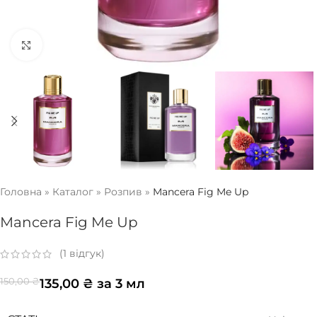
Натисніть, щоб збільшити
Головна
»
Каталог
»
Розпив
»
Mancera Fig Me Up
Mancera Fig Me Up
(
1
відгук)
135,00
₴
за 3 мл
150,00
₴