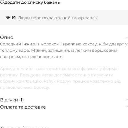
Додати до списку бажань
19
Люди переглядають цей товар зараз!
Опис
Солодкий інжир із молоком і краплею кокосу, ніби десерт у
теплому кафе. Мʼякий, затишний, із легким вершковим
настроєм, як неквапливе літо.
Аромат відливається з оригінального флакона у формат
розпиву. Брендова назва допомагає точно визначити
обрану композицію. Pshyk Rozpyv працює незалежно від
правовласника бренду.
Відгуки (1)
Оплата та доставка