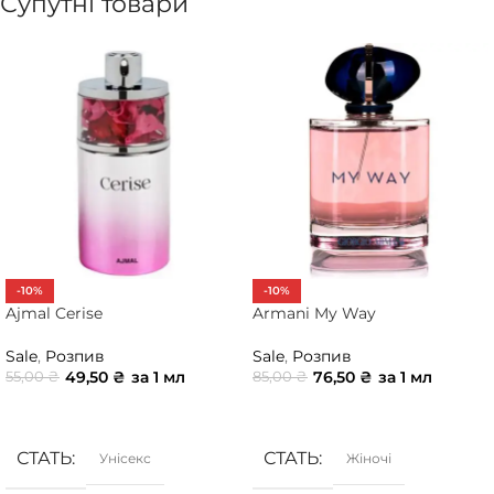
Супутні товари
-10%
-10%
Ajmal Cerise
Armani My Way
Sale
,
Розпив
Sale
,
Розпив
49,50
₴
за 1 мл
76,50
₴
за 1 мл
55,00
₴
85,00
₴
ДОДАТИ В КОШИК
ДОДАТИ В КОШИК
СТАТЬ
СТАТЬ
Унісекс
Жіночі