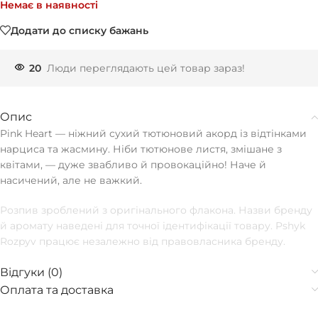
Немає в наявності
Додати до списку бажань
20
Люди переглядають цей товар зараз!
Опис
Pink Heart — ніжний сухий тютюновий акорд із відтінками
нарциса та жасмину. Ніби тютюнове листя, змішане з
квітами, — дуже звабливо й провокаційно! Наче й
насичений, але не важкий.
Розпив зроблений з оригінального флакона. Назви бренду
й аромату наведені для точної ідентифікації товару. Pshyk
Rozpyv працює незалежно від правовласника бренду.
Відгуки (0)
Оплата та доставка