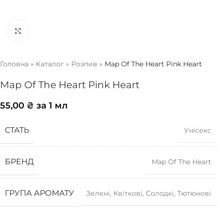
Натисніть, щоб збільшити
Головна
»
Каталог
»
Розпив
»
Map Of The Heart Pink Heart
Map Of The Heart Pink Heart
55,00
₴
за 1 мл
СТАТЬ
Унісекс
БРЕНД
Map Of The Heart
ГРУПА АРОМАТУ
Зелені
,
Квіткові
,
Солодкі
,
Тютюнові