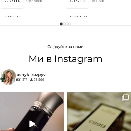
СТАТЬ
СТАТЬ
Чоловічі
Жіночі
БРЕНД
БРЕНД
Armani
Armani
ГРУПА АРОМАТУ
ГРУПА АРОМАТУ
Слідкуйте за нами
Морські
,
Фужерні
,
Цитрусові
Білоквіткові
,
Квіткові
Ми в Instagram
КОНЦЕНТРАЦІЯ
pshyk_rozpyv
1 317
78 566
EDP (парфумована вода)
Для замовлення переходьте на
Marc-Antoine Barrois B683 - це
сайт або в Instagram
...
запах вечора в
...
33
2
19
0