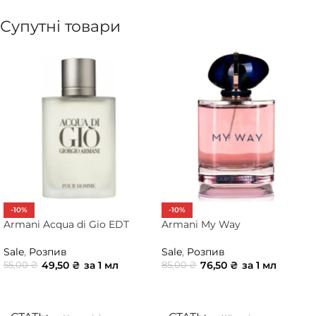
Супутні товари
-10%
-10%
Armani Acqua di Gio EDT
Armani My Way
Sale
,
Розпив
Sale
,
Розпив
49,50
₴
за 1 мл
76,50
₴
за 1 мл
55,00
₴
85,00
₴
ДОДАТИ В КОШИК
ДОДАТИ В КОШИК