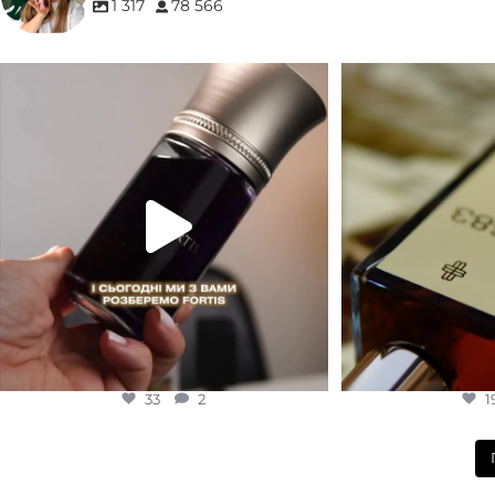
1 317
78 566
Для замовлення переходьте на сайт або в
Marc-Antoine Barrois 
Instagram
...
1
33
2
33
2
1