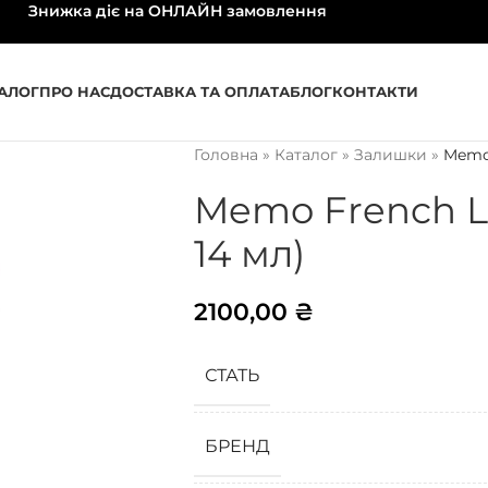
Знижка діє на ОНЛАЙН замовлення
АЛОГ
ПРО НАС
ДОСТАВКА ТА ОПЛАТА
БЛОГ
КОНТАКТИ
Головна
»
Каталог
»
Залишки
»
Memo
Memo French 
14 мл)
2100,00
₴
СТАТЬ
БРЕНД