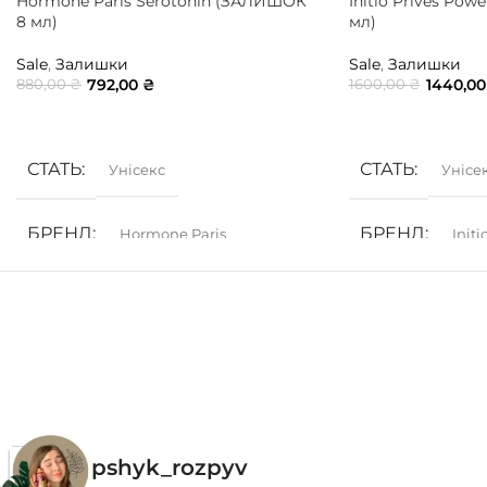
Hormone Paris Serotonin (ЗАЛИШОК
Initio Prives Pow
8 мл)
мл)
Sale
,
Залишки
Sale
,
Залишки
792,00
₴
1440,0
880,00
₴
1600,00
₴
ДОДАТИ В КОШИК
ДОДАТИ В КОШ
СТАТЬ
СТАТЬ
Унісекс
Унісе
БРЕНД
БРЕНД
Hormone Paris
Init
ГРУПА АРОМАТУ
ГРУПА АРОМ
Деревинні
,
Землисті
,
Моховий
Білоквіткові
,
Мус
pshyk_rozpyv