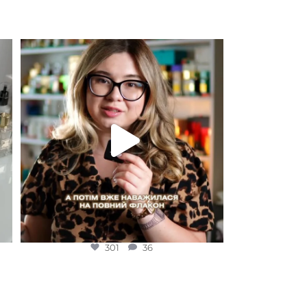
Для замовлення переходьте на сайт або в
Instagram
...
301
36
301
36