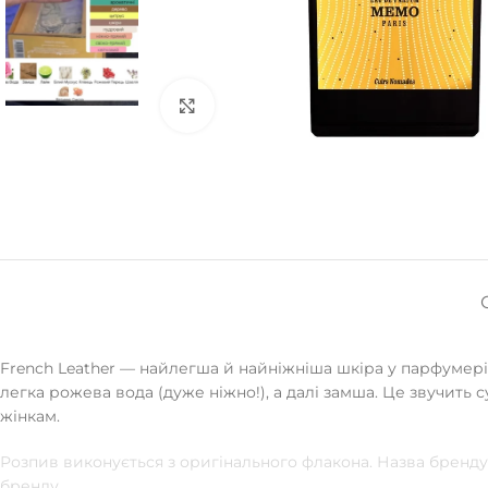
Натисніть, щоб збільшити
French Leather — найлегша й найніжніша шкіра у парфумерії,
легка рожева вода (дуже ніжно!), а далі замша. Це звучить 
жінкам.
Розпив виконується з оригінального флакона. Назва бренду 
бренду.