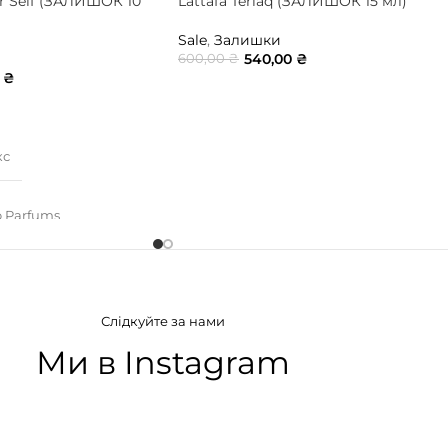
er Self (ЗАЛИШОК 10
Lattafa Teriaq (ЗАЛИШОК 15 мл)
Sale
,
Залишки
540,00
₴
600,00
₴
0
₴
ДОДАТИ В КОШИК
ИК
кс
io Parfums
АТУ
Слідкуйте за нами
кусні
,
Пряні
Ми в Instagram