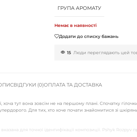
ГРУПА АРОМАТУ
Немає в наявності
Додати до списку бажань
15
Люди переглядають цей тов
ОПИС
ВІДГУКИ (0)
ОПЛАТА ТА ДОСТАВКА
 хоча тут вона зовсім не на першому плані. Спочатку гілочки
супердорого. Для тих, хто хоче почати знайомитися зі шкірян
вказана для точної ідентифікації композиції. Pshyk Rozpyv