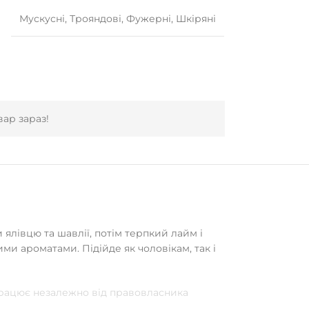
Мускусні
,
Трояндові
,
Фужерні
,
Шкіряні
ар зараз!
 ялівцю та шавлії, потім терпкий лайм і
ими ароматами. Підійде як чоловікам, так і
 працює незалежно від правовласника