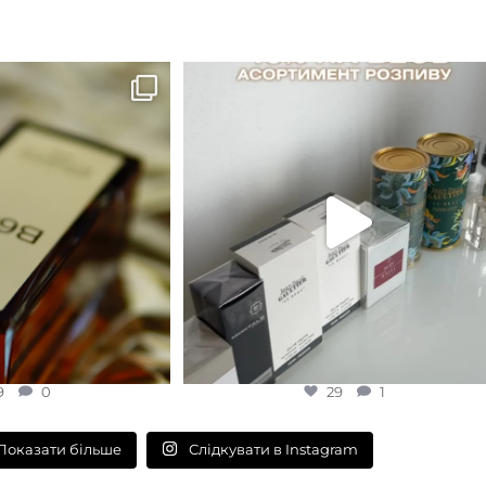
B683 - це запах вечора в
...
Знижка 15 % діє НА ОНЛАЙН
ЗАМОВЛЕННЯ 3 30.05
...
9
0
29
1
9
0
29
1
Слідкувати в Instagram
Показати більше