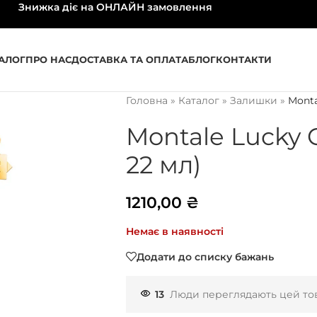
Знижка діє на ОНЛАЙН замовлення
АЛОГ
ПРО НАС
ДОСТАВКА ТА ОПЛАТА
БЛОГ
КОНТАКТИ
Головна
»
Каталог
»
Залишки
»
Monta
Montale Lucky
22 мл)
1210,00
₴
Немає в наявності
Додати до списку бажань
13
Люди переглядають цей тов