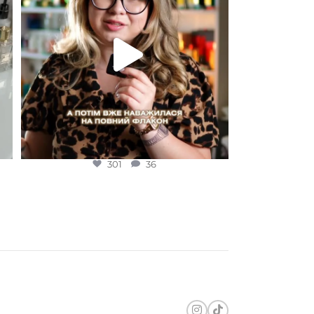
301
36