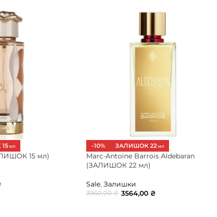
15
-10%
ЗАЛИШОК 22
МЛ
МЛ
ЗАЛИШОК 15 мл)
Marc-Antoine Barrois Aldebaran
(ЗАЛИШОК 22 мл)
₴
Sale
,
Залишки
3564,00
₴
3960,00
₴
ИК
ДОДАТИ В КОШИК