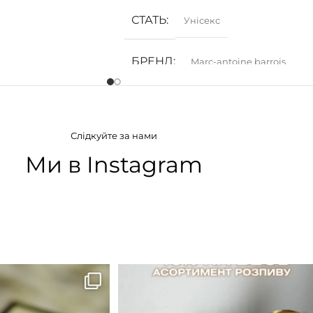
СТАТЬ
Унісекс
БРЕНД
Marc-antoine barrois
ГРУПА АРОМАТУ
Слідкуйте за нами
Білоквіткові
,
Пряні
,
Трояндові
,
Фужерні
Ми в Instagram
КОНЦЕНТРАЦІЯ
EDP (парфумована вода)
B683 - це запах вечора в
...
Знижка 15 % діє НА ОНЛАЙН
ЗАМОВЛЕННЯ 3 30.05
...
9
0
29
1