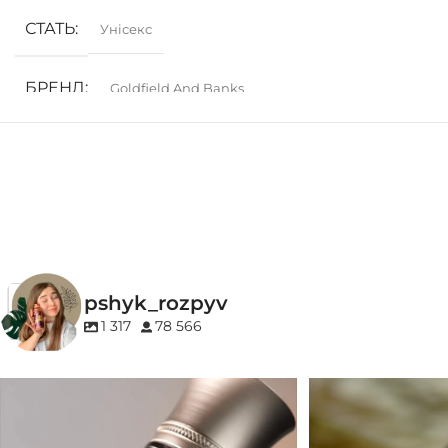
СТАТЬ
Унісекс
БРЕНД
Goldfield And Banks
ГРУПА АРОМАТУ
Деревинні
,
Пряні
,
Солодкі
,
Фруктові
pshyk_rozpyv
1 317
78 566
Для замовлення переходьте на сайт або в
Marc-Antoine Barrois 
Instagram
...
1
33
2