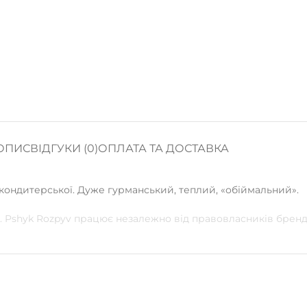
ОПИС
ВІДГУКИ (0)
ОПЛАТА ТА ДОСТАВКА
кондитерської. Дуже гурманський, теплий, «обіймальний».
. Pshyk Rozpyv працює незалежно від правовласників бренд