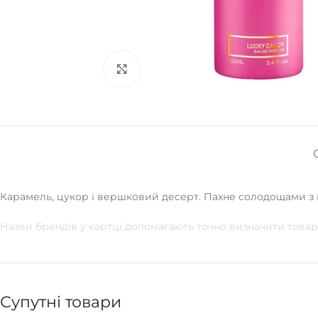
Натисніть, щоб збільшити
Карамель, цукор і вершковий десерт. Пахне солодощами з 
Назви брендів у картці допомагають точно визначити товар
Супутні товари