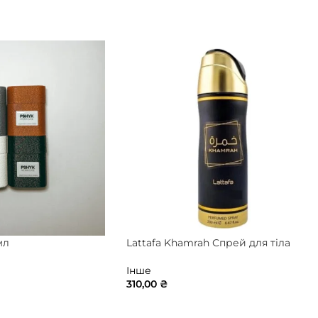
мл
Lattafa Khamrah Спрей для тіла
Інше
310,00
₴
НУТИ ТОВАР
ДОДАТИ В КОШИК