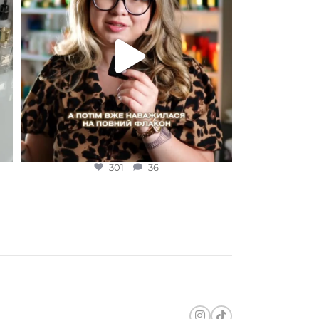
301
36