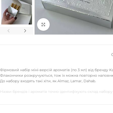
Натисніть, щоб збільшити
Фірмовий набір міні-версій ароматів (по 3 мл) від бренду K
Флакончики розкручуються, тож їх можна повторно наповн
До набору входять такі хіти, як Almaz, Lamar, Dahab.
Назви брендів і ароматів точно ідентифікують склад набор