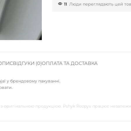
11
Люди переглядають цей тов
ОПИС
ВІДГУКИ (0)
ОПЛАТА ТА ДОСТАВКА
ajal у брендовому пакуванні.
ювати.
у з оригінальною продукцією. Pshyk Rozpyv працює незалежн