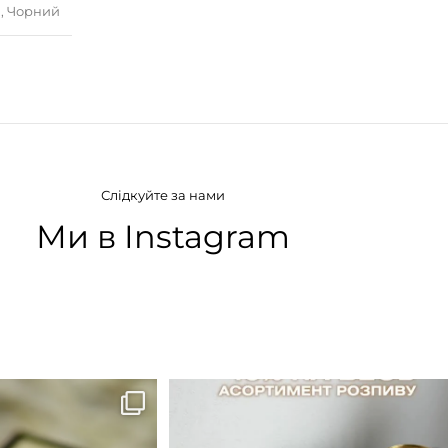
й
,
Чорний
Слідкуйте за нами
Ми в Instagram
B683 - це запах вечора в
...
Знижка 15 % діє НА ОНЛАЙН
ЗАМОВЛЕННЯ 3 30.05
...
9
0
29
1