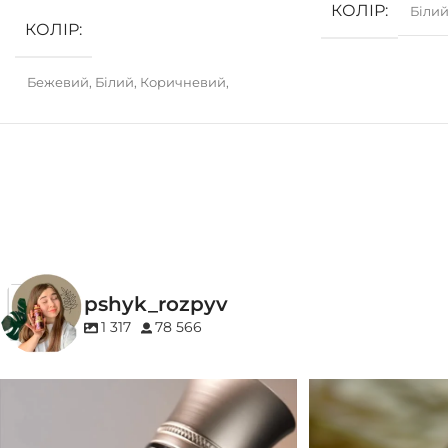
КОЛІР
Біли
КОЛІР
Бежевий
,
Білий
,
Коричневий
,
Рожевий
,
Сірий
,
Чорний
pshyk_rozpyv
1 317
78 566
Для замовлення переходьте на сайт або в
Marc-Antoine Barrois 
Instagram
...
1
33
2