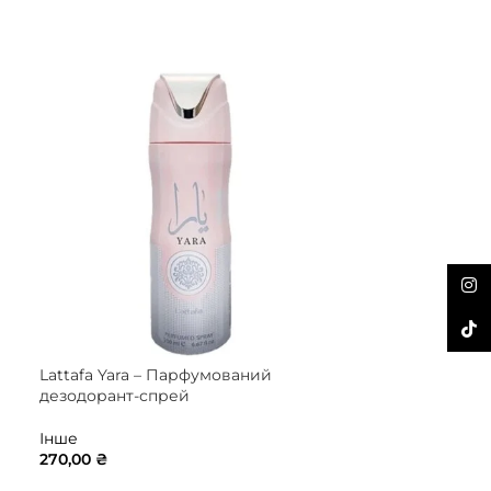
Inst
TikTo
Lattafa Yara – Парфумований
дезодорант-спрей
Інше
270,00
₴