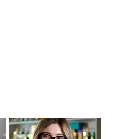
ДОДАТИ В КОШИК
Для замовлення переходьте на сайт або в
Instagram
...
301
36