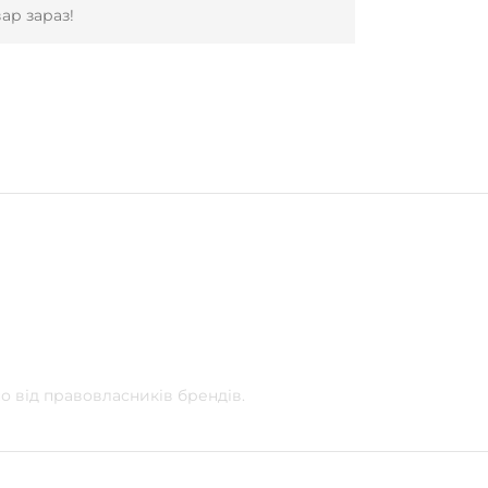
ар зараз!
о від правовласників брендів.