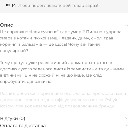
14
Люди переглядають цей товар зараз!
Опис
Це справжнє зілля сучасної парфумерії! Пильно-пудрова
хмара з нотами пухкої замші, ладану, диму, смол, трав,
коріння й бальзамів — це щось! Чому він такий
популярний?
Тому що тут дуже реалістичний аромат розтертого в
долонях сухого зеленого листя із землистими та димними
відтінками. Він не схожий ні на що інше. Це слід
спробувати, однозначно.
Розпив робиться з оригінального флакона. Брендова назва
допомагає коректно ідентифікувати композицію. Pshyk
Rozpyv працює незалежно від правовласника бренду.
Відгуки (0)
Оплата та доставка