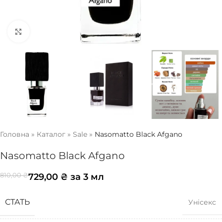
Натисніть, щоб збільшити
Головна
»
Каталог
»
Sale
»
Nasomatto Black Afgano
Nasomatto Black Afgano
729,00
₴
за 3 мл
810,00
₴
СТАТЬ
Унісекс