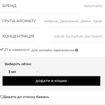
БРЕНД
Nasomatto
ГРУПА АРОМАТУ
Амброві
,
Деревинні
,
Димні
,
Удові
КОНЦЕНТРАЦІЯ
Extrait De Parfum (екстракт)
27 в наявності
для онлайн‑замовлення
Виберіть об'єм:
ДОДАТИ В КОШИК
Додати до списку бажань