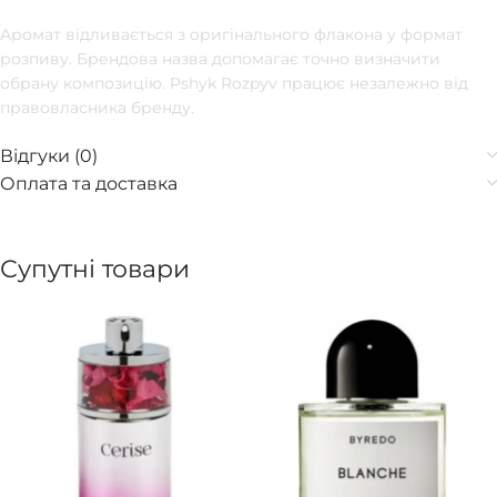
Аромат відливається з оригінального флакона у формат
розпиву. Брендова назва допомагає точно визначити
обрану композицію. Pshyk Rozpyv працює незалежно від
правовласника бренду.
Відгуки (0)
Оплата та доставка
Супутні товари