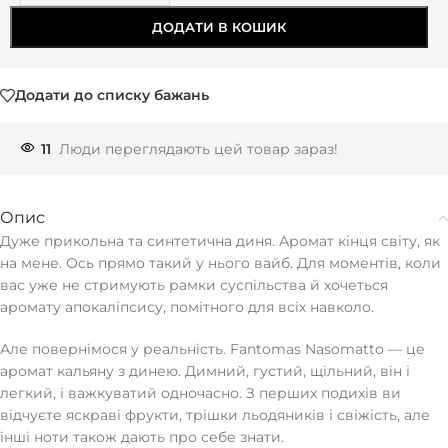
ДОДАТИ В КОШИК
Додати до списку бажань
11
Люди переглядають цей товар зараз!
Опис
Дуже прикольна та синтетична диня. Аромат кінця світу, як
на мене. Ось прямо такий у нього вайб. Для моментів, коли
вас уже не стримують рамки суспільства й хочеться
аромату апокаліпсису, помітного для всіх навколо.
Але повернімося у реальність. Fantomas Nasomatto — це
аромат кальяну з динею. Димний, густий, щільний, він і
легкий, і важкуватий одночасно. З перших подихів ви
відчуєте яскраві фрукти, трішки льодяників і свіжість, але
інші ноти також дають про себе знати.