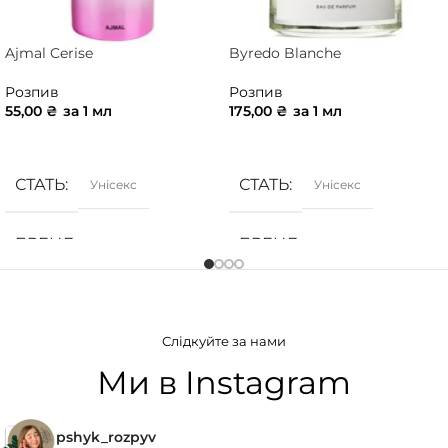
Ajmal Cerise
Byredo Blanche
Розпив
Розпив
55,00
₴
за 1 мл
175,00
₴
за 1 мл
ДОДАТИ В КОШИК
ДОДАТИ В КОШИК
СТАТЬ
СТАТЬ
Унісекс
Унісекс
БРЕНД
БРЕНД
Ajmal
Byredo
ГРУПА АРОМАТУ
ГРУПА АРОМАТУ
Слідкуйте за нами
Ванільні
,
Солодкі
,
Фруктові
Альдегідні
,
Мускусні
,
Свіжі
Ми в Instagram
КОНЦЕНТРАЦІЯ
КОНЦЕНТРАЦІЯ
pshyk_rozpyv