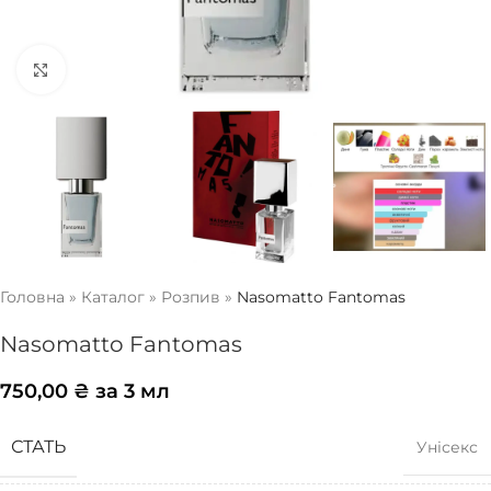
Натисніть, щоб збільшити
Головна
»
Каталог
»
Розпив
»
Nasomatto Fantomas
Nasomatto Fantomas
750,00
₴
за 3 мл
СТАТЬ
Унісекс