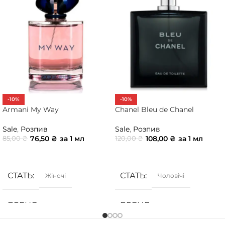
-10%
-10%
Armani My Way
Chanel Bleu de Chanel
Sale
,
Розпив
Sale
,
Розпив
76,50
₴
за 1 мл
108,00
₴
за 1 мл
85,00
₴
120,00
₴
ДОДАТИ В КОШИК
ДОДАТИ В КОШИК
СТАТЬ
СТАТЬ
Жіночі
Чоловічі
БРЕНД
БРЕНД
Armani
Chanel