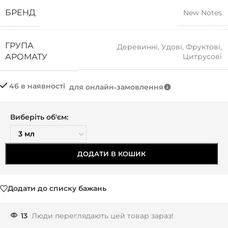
БРЕНД
New Notes
ГРУПА
Деревинні
,
Удові
,
Фруктові
,
Цитрусові
АРОМАТУ
46 в наявності
для онлайн‑замовлення
Виберіть об'єм:
ДОДАТИ В КОШИК
Додати до списку бажань
13
Люди переглядають цей товар зараз!