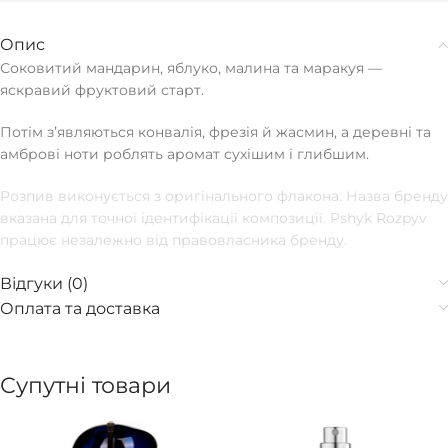
Опис
Соковитий мандарин, яблуко, малина та маракуя —
яскравий фруктовий старт.
Потім зʼявляються конвалія, фрезія й жасмин, а деревні та
амброві ноти роблять аромат сухішим і глибшим.
Розпив виконується з оригінального флакона. Назва бренду
вказана для точної ідентифікації композиції. Pshyk Rozpyv
працює незалежно від правовласника бренду.
Відгуки (0)
Оплата та доставка
Супутні товари