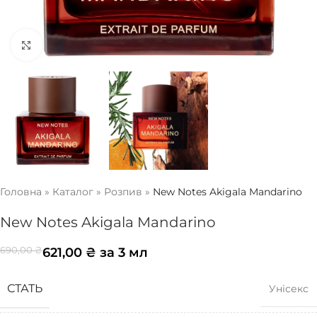
Натисніть, щоб збільшити
Головна
»
Каталог
»
Розпив
»
New Notes Akigala Mandarino
New Notes Akigala Mandarino
621,00
₴
за 3 мл
690,00
₴
СТАТЬ
Унісекс