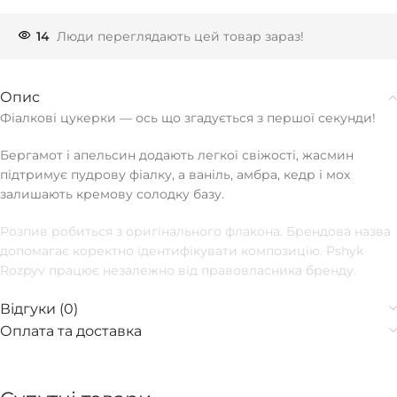
14
Люди переглядають цей товар зараз!
Опис
Фіалкові цукерки — ось що згадується з першої секунди!
Бергамот і апельсин додають легкої свіжості, жасмин
підтримує пудрову фіалку, а ваніль, амбра, кедр і мох
залишають кремову солодку базу.
Розпив робиться з оригінального флакона. Брендова назва
допомагає коректно ідентифікувати композицію. Pshyk
Rozpyv працює незалежно від правовласника бренду.
Відгуки (0)
Оплата та доставка