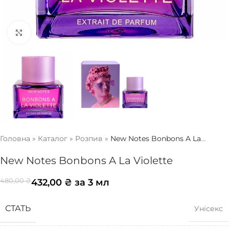
Натисніть, щоб збільшити
Головна
»
Каталог
»
Розпив
»
New Notes Bonbons A La
Violette
New Notes Bonbons A La Violette
432,00
₴
за 3 мл
480,00
₴
СТАТЬ
Унісекс