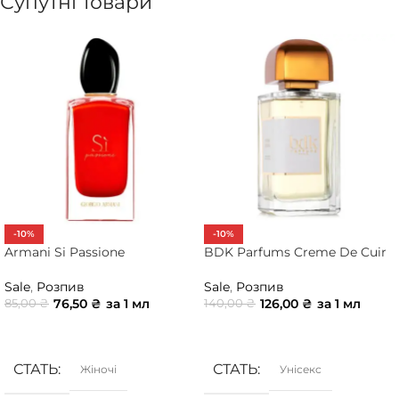
Супутні товари
-10%
-10%
Armani Si Passione
BDK Parfums Creme De Cuir
Sale
,
Розпив
Sale
,
Розпив
76,50
₴
за 1 мл
126,00
₴
за 1 мл
85,00
₴
140,00
₴
ДОДАТИ В КОШИК
ДОДАТИ В КОШИК
СТАТЬ
СТАТЬ
Жіночі
Унісекс