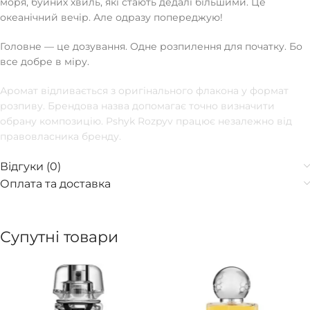
моря, буйних хвиль, які стають дедалі більшими. Це
океанічний вечір. Але одразу попереджую!
Головне — це дозування. Одне розпилення для початку. Бо
все добре в міру.
Аромат відливається з оригінального флакона у формат
розпиву. Брендова назва допомагає точно визначити
обрану композицію. Pshyk Rozpyv працює незалежно від
правовласника бренду.
Відгуки (0)
Оплата та доставка
Супутні товари