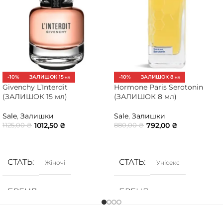
-10%
ЗАЛИШОК 15
-10%
ЗАЛИШОК 8
МЛ
МЛ
Givenchy L’Interdit
Hormone Paris Serotonin
(ЗАЛИШОК 15 мл)
(ЗАЛИШОК 8 мл)
Sale
,
Залишки
Sale
,
Залишки
1012,50
₴
792,00
₴
1125,00
₴
880,00
₴
ДОДАТИ В КОШИК
ДОДАТИ В КОШИК
СТАТЬ
СТАТЬ
Жіночі
Унісекс
БРЕНД
БРЕНД
Givenchy
Hormone Paris
ГРУПА АРОМАТУ
ГРУПА АРОМАТУ