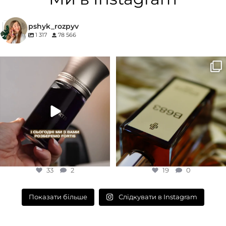
КОНЦЕНТРАЦІЯ
ГРУПА АРОМАТУ
pshyk_rozpyv
1 317
78 566
EDP (парфумована вода)
Деревинні
,
Пудрові
,
Удові
Для замовлення переходьте на
Marc-Antoine Barrois B683 - це
КОНЦЕНТРАЦІЯ
сайт або в Instagram
...
запах вечора в
...
33
2
19
0
EDP (парфумована вода)
33
2
19
0
Слідкувати в Instagram
Показати більше