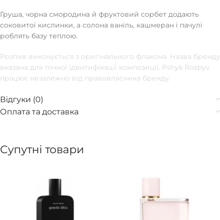
Груша, чорна смородина й фруктовий сорбет додають
соковитої кислинки, а солона ваніль, кашмеран і пачулі
роблять базу теплою.
Розпив виконується з оригінального флакона. Назва бренду
вказана для точної ідентифікації композиції. Pshyk Rozpyv
працює незалежно від правовласника бренду.
Відгуки (0)
Оплата та доставка
Супутні товари