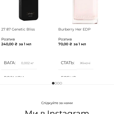
27 87 Genetic Bliss
Burberry Her EDP
Розпив
Розпив
240,00
₴
за 1 мл
70,00
₴
за 1 мл
ДОДАТИ В КОШИК
ДОДАТИ В КОШИК
ВАГА
СТАТЬ
0,002 кг
Жіночі
РОЗМІРИ
БРЕНД
10 × 10 × 5 см
Burberry
СТАТЬ
ГРУПА АРОМАТУ
Унісекс
Слідкуйте за нами
Деревинні
,
Солодкі
,
Фруктові
БРЕНД
27 87
Ми в Instagram