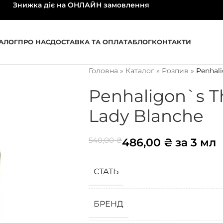
Знижка діє на ОНЛАЙН замовлення
АЛОГ
ПРО НАС
ДОСТАВКА ТА ОПЛАТА
БЛОГ
КОНТАКТИ
Головна
»
Каталог
»
Розпив
»
Penhali
Penhaligon`s T
Lady Blanche
540,00
₴
486,00
₴
за 3 мл
СТАТЬ
БРЕНД