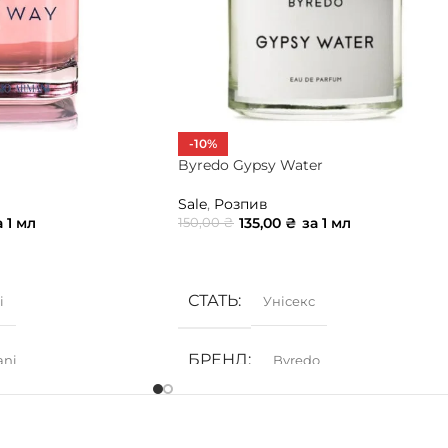
-10%
Byredo Gypsy Water
Sale
,
Розпив
а 1 мл
135,00
₴
за 1 мл
150,00
₴
ИК
ДОДАТИ В КОШИК
СТАТЬ
і
Унісекс
БРЕНД
ani
Byredo
АТУ
ГРУПА АРОМАТУ