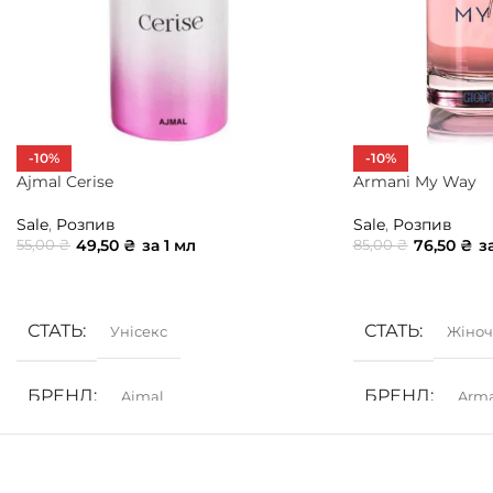
-10%
-10%
Ajmal Cerise
Armani My Way
Sale
,
Розпив
Sale
,
Розпив
49,50
₴
за 1 мл
76,50
₴
з
55,00
₴
85,00
₴
ДОДАТИ В КОШИК
ДОДАТИ В КОШ
СТАТЬ
СТАТЬ
Унісекс
Жіноч
БРЕНД
БРЕНД
Ajmal
Arm
ГРУПА АРОМАТУ
ГРУПА АРОМ