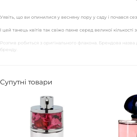
Уявіть, що ви опинилися у весняну пору у саду і почався сезон
І цей танець квітів так свіжо пахне серед великої кількості
Розпив робиться з оригінального флакона. Брендова назва
бренду.
Супутні товари