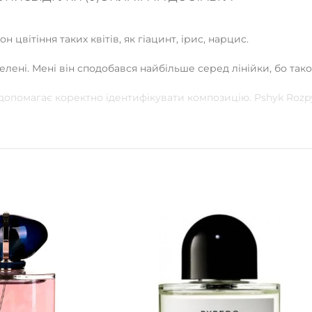
 цвітіння таких квітів, як гіацинт, ірис, нарцис.
 зелені. Мені він сподобався найбільше серед лінійки, бо так
 допомагає коректно ідентифікувати композицію. Pshyk Roz