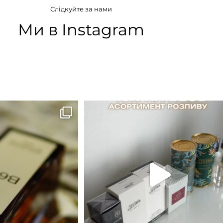
Слідкуйте за нами
ткові
Деревинні
,
Пряні
,
Фужерні
,
Цитрусові
Ми в Instagram
ІЯ
КОНЦЕНТРАЦІЯ
а вода)
EDP (парфумована вода)
B683 - це запах вечора в
...
Знижка 15 % діє НА ОНЛАЙН
ЗАМОВЛЕННЯ 3 30.05
...
9
0
29
1