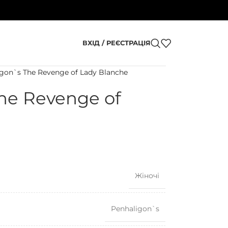
ВХІД / РЕЄСТРАЦІЯ
gon`s The Revenge of Lady Blanche
he Revenge of
Жіночі
Penhaligon`s