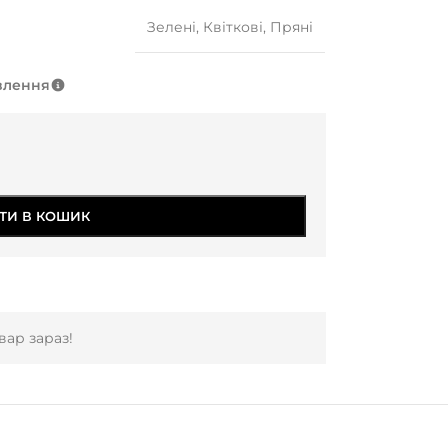
Зелені
,
Квіткові
,
Пряні
влення
ТИ В КОШИК
ар зараз!