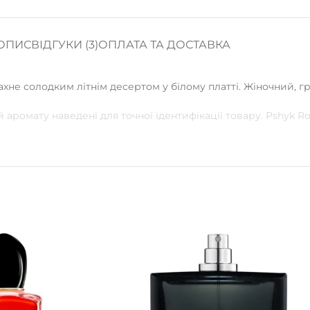
ОПИС
ВІДГУКИ (3)
ОПЛАТА ТА ДОСТАВКА
хне солодким літнім десертом у білому платті. Жіночний, г
 аромату наведені для точної ідентифікації товару. Pshyk 