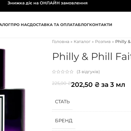
Знижка діє на ОНЛАЙН замовлення
АЛОГ
ПРО НАС
ДОСТАВКА ТА ОПЛАТА
БЛОГ
КОНТАКТИ
Головна
»
Каталог
»
Розпив
»
Philly &
Philly & Phill Fa
(
3
відгуків)
225,00
₴
202,50
₴
за 3 мл
СТАТЬ
БРЕНД