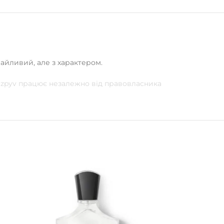
райливий, але з характером.
Rozpyv працює незалежно від правовласника