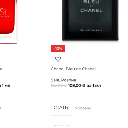
-10%
e
Chanel Bleu de Chanel
Sale
,
Розпив
а 1 мл
108,00
₴
за 1 мл
120,00
₴
ИК
ДОДАТИ В КОШИК
СТАТЬ
і
Чоловічі
БРЕНД
ani
Chanel