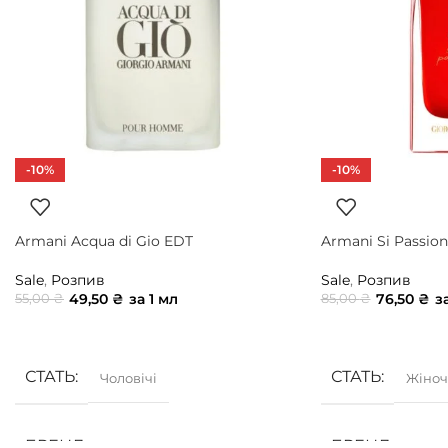
-10%
-10%
Armani Acqua di Gio EDT
Armani Si Passion
Sale
,
Розпив
Sale
,
Розпив
49,50
₴
за 1 мл
76,50
₴
з
55,00
₴
85,00
₴
ДОДАТИ В КОШИК
ДОДАТИ В КОШ
СТАТЬ
СТАТЬ
Чоловічі
Жіноч
БРЕНД
БРЕНД
Armani
Arm