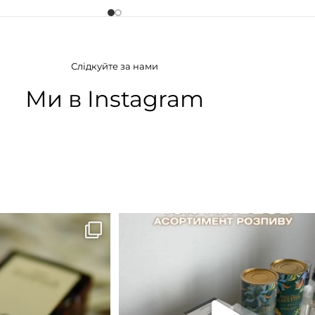
АТУ
ГРУПА АРОМАТУ
Слідкуйте за нами
дкі
,
Фруктові
Деревинні
,
Фужерні
,
Цитрусові
Ми в Instagram
ІЯ
КОНЦЕНТРАЦІЯ
а вода)
EDT (туалетна вода)
B683 - це запах вечора в
...
Знижка 15 % діє НА ОНЛАЙН
ЗАМОВЛЕННЯ 3 30.05
...
9
0
29
1