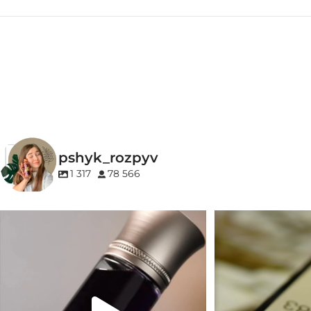
ГРУПА АРОМАТУ
ГРУПА АРОМ
Морські
,
Фужерні
,
Цитрусові
Деревинні
,
Соло
КОНЦЕНТРАЦ
pshyk_rozpyv
EDP (парфумован
1 317
78 566
Для замовлення переходьте на сайт або в
Marc-Antoine Barrois 
Instagram
...
1
33
2