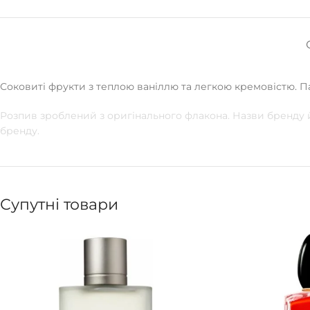
Соковиті фрукти з теплою ваніллю та легкою кремовістю. Па
Розпив зроблений з оригінального флакона. Назви бренду й
бренду.
Супутні товари