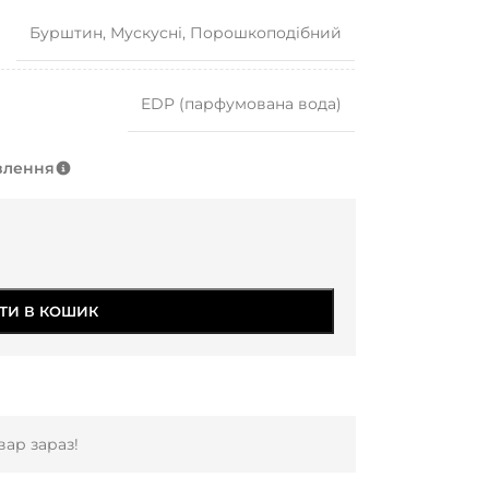
Бурштин
,
Мускусні
,
Порошкоподібний
EDP (парфумована вода)
влення
ТИ В КОШИК
ар зараз!