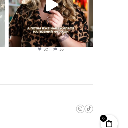
301
36
0