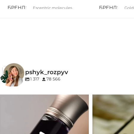
БРЕНД
БРЕНД
Escentric molecules
Gold
ГРУПА АРОМАТУ
ГРУПА АРОМ
Амброві
,
Мускусні
Деревинні
,
Прян
pshyk_rozpyv
1 317
78 566
Для замовлення переходьте на сайт або в
Marc-Antoine Barrois 
Instagram
...
1
33
2