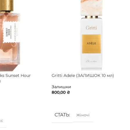
nks Sunset Hour
Gritti Adele (ЗАЛИШОК 10 мл)
)
Залишки
800,00
₴
ДОДАТИ В КОШИК
ИК
СТАТЬ
Жіночі
кс