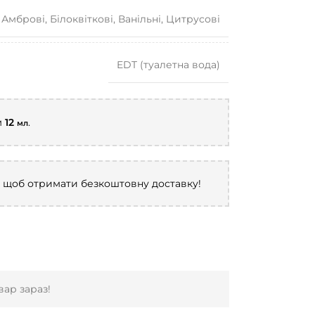
Амброві
,
Білоквіткові
,
Ванільні
,
Цитрусові
EDT (туалетна вода)
м
12
.
мл
, щоб отримати безкоштовну доставку!
ар зараз!