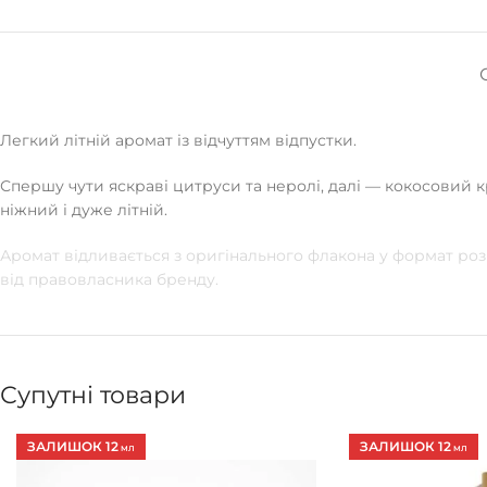
Легкий літній аромат із відчуттям відпустки.
Спершу чути яскраві цитруси та неролі, далі — кокосовий к
ніжний і дуже літній.
Аромат відливається з оригінального флакона у формат ро
від правовласника бренду.
Супутні товари
ЗАЛИШОК 12
ЗАЛИШОК 12
МЛ
МЛ