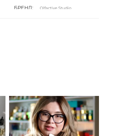
БРЕНД
Olfactive Studio
ГРУПА АРОМАТУ
Мускусні
,
Фруктові
,
Цитрусові
Для замовлення переходьте на сайт або в
Instagram
...
301
36