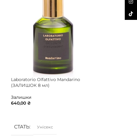
Inst
TikTo
Laboratorio Olfattivo Mandarino
Lattafa Khamr
(ЗАЛИШОК 8 мл)
Залишки
Залишки
800,00
₴
640,00
₴
ДОДАТИ В 
ДОДАТИ В КОШИК
СТАТЬ
Унісекс