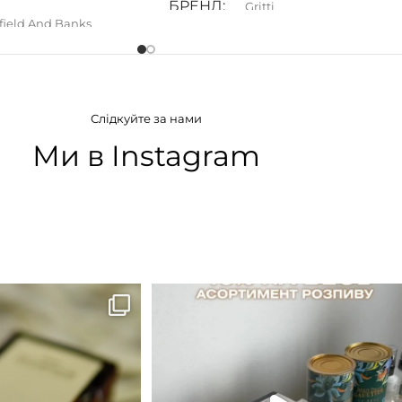
БРЕНД
Gritti
field And Banks
ГРУПА АРОМАТУ
АТУ
Білоквіткові
,
Квіткові
,
Фруктові
Слідкуйте за нами
і
,
Солодкі
,
Фруктові
Ми в Instagram
B683 - це запах вечора в
...
Знижка 15 % діє НА ОНЛАЙН
ЗАМОВЛЕННЯ 3 30.05
...
9
0
29
1