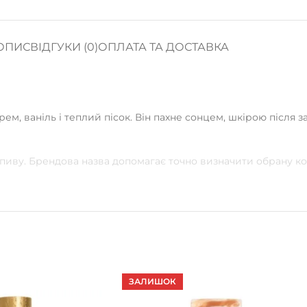
ОПИС
ВІДГУКИ (0)
ОПЛАТА ТА ДОСТАВКА
рем, ваніль і теплий пісок. Він пахне сонцем, шкірою після
зпиву. Брендова назва допомагає точно визначити обрану к
ЗАЛИШОК