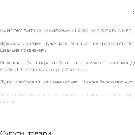
НАЙСОКОВИТІША І НАЙБАЖАНІША ВИШНЯ В ПАРФУМЕРІЇ.
Відкриваю розпив! Дуже насичена й концентрована стигла ви
ідеальне поєднання?
Розкішна та багатогранна база грає різними переливами. Дл
ягоди. Дівчатка, шлейф дуже помітний!
Дуже шлейфовий і стійкий аромат. Що вже багато про ньог
Розпив виконується з оригінального флакона. Назва бренду 
бренду.
Супутні товари