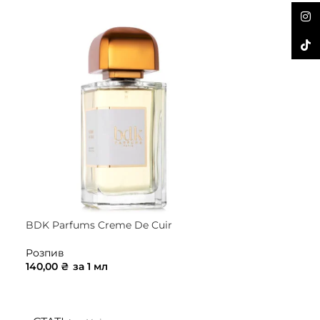
Inst
TikTo
BDK Parfums Creme De Cuir
Burberry Her 
Розпив
Розпив
140,00
₴
за 1 мл
70,00
₴
за 1 м
ДОДАТИ В КОШИК
ДОДАТИ В 