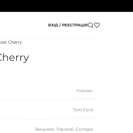
ВХІД / РЕЄСТРАЦІЯ
ost Cherry
Cherry
Унісекс
Tom Ford
Вишневі
,
Горіхові
,
Солодкі