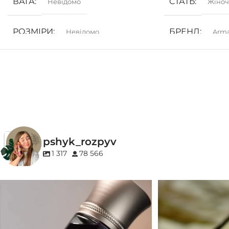
ВАГА
СТАТЬ
Невідомо
Жіноч
РОЗМІРИ
БРЕНД
Невідомо
Arm
СТАТЬ
ГРУПА АРОМ
Унісекс
Білоквіткові
,
Кві
БРЕНД
27 87
КОНЦЕНТРАЦ
ГРУПА АРОМАТУ
pshyk_rozpyv
EDP (парфумован
Деревинні
,
Пудрові
,
Удові
1 317
78 566
КОНЦЕНТРАЦІЯ
Для замовлення переходьте на сайт або в
Marc-Antoine Barrois 
Instagram
...
EDP (парфумована вода)
1
33
2