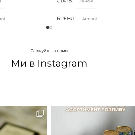
СТАТЬ
і
Жіночі
БРЕНД
ani
Armani
АТУ
ГРУПА АРОМАТУ
Слідкуйте за нами
ткові
Деревинні
,
Солодкі
,
Фруктові
Ми в Instagram
ІЯ
КОНЦЕНТРАЦІЯ
а вода)
EDP (парфумована вода)
B683 - це запах вечора в
...
Знижка 15 % діє НА ОНЛАЙН
ЗАМОВЛЕННЯ 3 30.05
...
9
0
29
1