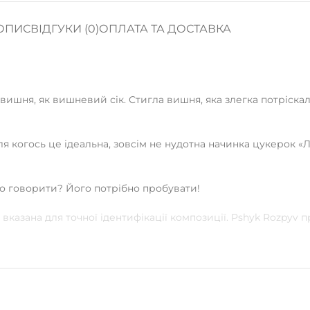
ОПИС
ВІДГУКИ (0)
ОПЛАТА ТА ДОСТАВКА
шня, як вишневий сік. Стигла вишня, яка злегка потріскала
я когось це ідеальна, зовсім не нудотна начинка цукерок «Л
о говорити? Його потрібно пробувати!
вказана для точної ідентифікації композиції. Pshyk Rozpyv