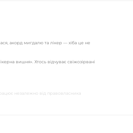
ся, акорд мигдалю та лікер — хіба це не
ікерна вишня». Хтось відчуває свіжозірвані
 працює незалежно від правовласника