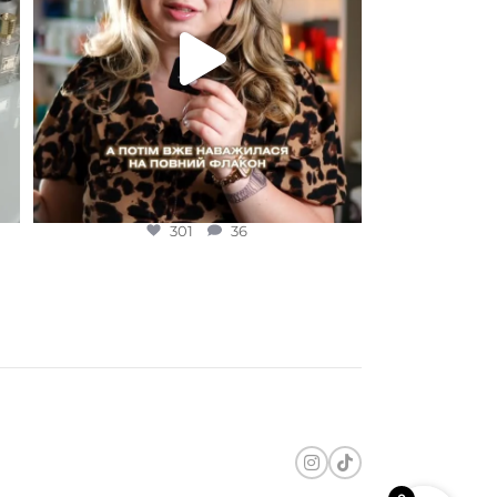
301
36