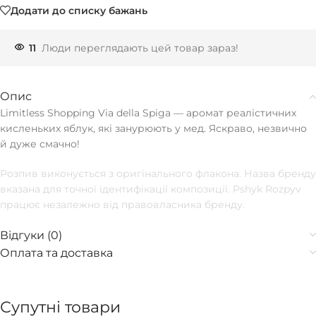
Додати до списку бажань
11
Люди переглядають цей товар зараз!
Опис
Limitless Shopping Via della Spiga — аромат реалістичних
кисленьких яблук, які занурюють у мед. Яскраво, незвично
й дуже смачно!
Розпив виконується з оригінального флакона. Назва бренду
вказана для точної ідентифікації композиції. Pshyk Rozpyv
працює незалежно від правовласника бренду.
Відгуки (0)
Оплата та доставка
Супутні товари