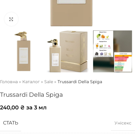
Натисніть, щоб збільшити
Головна
»
Каталог
»
Sale
»
Trussardi Della Spiga
Trussardi Della Spiga
240,00
₴
за 3 мл
СТАТЬ
Унісекс