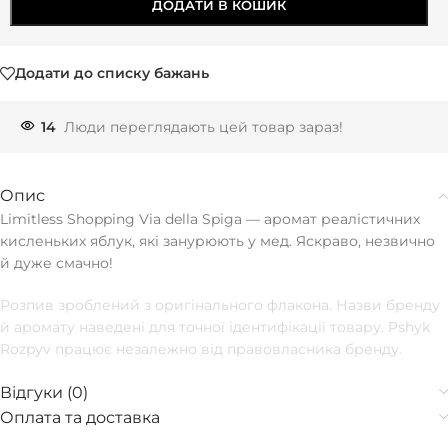
ДОДАТИ В КОШИК
Додати до списку бажань
14
Люди переглядають цей товар зараз!
Опис
Limitless Shopping Via della Spiga — аромат реалістичних
кисленьких яблук, які занурюють у мед. Яскраво, незвично
й дуже смачно!
Розпив зроблений з оригінального флакона. Назви бренду
й аромату наведені для точної ідентифікації товару. Pshyk
Rozpyv працює незалежно від правовласника бренду.
Відгуки (0)
Оплата та доставка