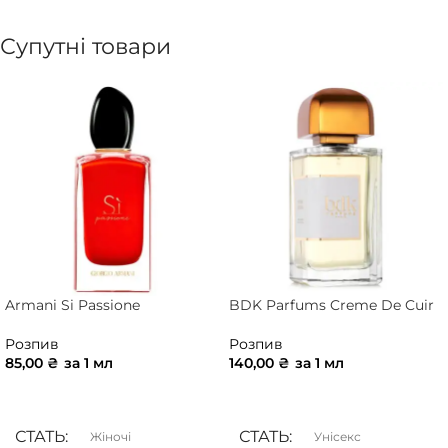
Супутні товари
Armani Si Passione
BDK Parfums Creme De Cuir
Розпив
Розпив
85,00
₴
за 1 мл
140,00
₴
за 1 мл
ДОДАТИ В КОШИК
ДОДАТИ В КОШИК
СТАТЬ
СТАТЬ
Жіночі
Унісекс