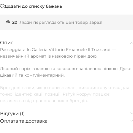
Додати до списку бажань
20
Люди переглядають цей товар зараз!
Опис
Passeggiata In Galleria Vittorio Emanuele II Trussardi —
незвичайний аромат із казковою пірамідою.
Лісовий горіх із кавою та кокосово-ванільною пінкою. Дуже
цікавий та компліментарний.
Брендові назви, якщо вони згадані, використовуються для
точної ідентифікації позиції. Pshyk Rozpyv працює
незалежно від правовласників брендів.
Відгуки (1)
Оплата та доставка