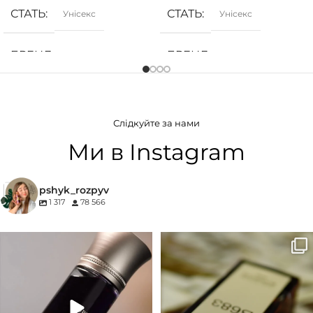
СТАТЬ
СТАТЬ
Унісекс
Унісекс
БРЕНД
БРЕНД
Hormone Paris
Initio Parfums
ГРУПА АРОМАТУ
ГРУПА АРОМАТУ
Слідкуйте за нами
Бурштин
,
Ванільні
,
Пряні
,
Білоквіткові
,
Мускусні
,
Пряні
Солодкі
Ми в Instagram
pshyk_rozpyv
1 317
78 566
Для замовлення переходьте на
Marc-Antoine Barrois B683 - це
сайт або в Instagram
...
запах вечора в
...
33
2
19
0