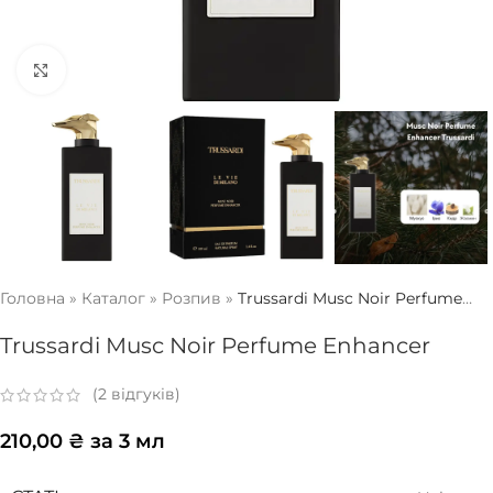
Натисніть, щоб збільшити
Головна
»
Каталог
»
Розпив
»
Trussardi Musc Noir Perfume
Enhancer
Trussardi Musc Noir Perfume Enhancer
(
2
відгуків)
210,00
₴
за 3 мл