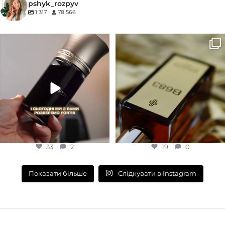
pshyk_rozpyv
1 317
78 566
Деревинні
,
Пудрові
,
Удові
EDP (парфумована вода)
Для замовлення переходьте на
Marc-Antoine Barrois B683 - це
КОНЦЕНТРАЦІЯ
сайт або в Instagram
...
запах вечора в
...
33
2
19
0
EDP (парфумована вода)
33
2
19
0
Слідкувати в Instagram
Показати більше