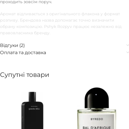
проходить зовсім поруч.
Аромат відливається з оригінального флакона у формат
розпиву. Брендова назва допомагає точно визначити
обрану композицію. Pshyk Rozpyv працює незалежно від
правовласника бренду.
Відгуки (2)
Оплата та доставка
Супутні товари