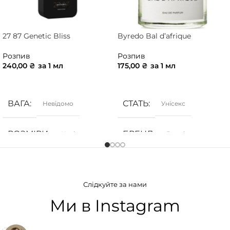
27 87 Genetic Bliss
Byredo Bal d’afrique
Розпив
Розпив
240,00
₴
за 1 мл
175,00
₴
за 1 мл
ДОДАТИ В КОШИК
ДОДАТИ В КОШИК
ВАГА
СТАТЬ
Невідомо
Унісекс
РОЗМІРИ
БРЕНД
Невідомо
Byredo
СТАТЬ
ГРУПА АРОМАТУ
Унісекс
Слідкуйте за нами
Деревинні
,
Фужерні
,
БРЕНД
27 87
Цитрусові
Ми в Instagram
ГРУПА АРОМАТУ
КОНЦЕНТРАЦІЯ