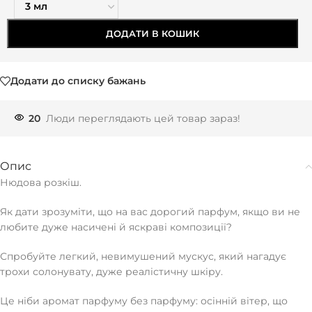
ДОДАТИ В КОШИК
Додати до списку бажань
20
Люди переглядають цей товар зараз!
Опис
Нюдова розкіш.
Як дати зрозуміти, що на вас дорогий парфум, якщо ви не
любите дуже насичені й яскраві композиції?
Спробуйте легкий, невимушений мускус, який нагадує
трохи солонувату, дуже реалістичну шкіру.
Це ніби аромат парфуму без парфуму: осінній вітер, що