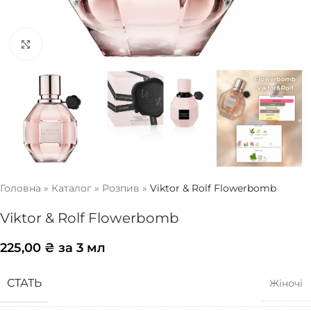
Натисніть, щоб збільшити
Головна
»
Каталог
»
Розпив
»
Viktor & Rolf Flowerbomb
Viktor & Rolf Flowerbomb
225,00
₴
за 3 мл
СТАТЬ
Жіночі