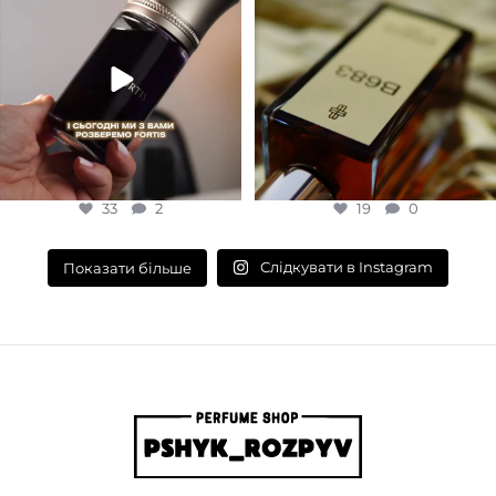
33
2
19
0
33
2
19
0
Слідкувати в Instagram
Показати більше