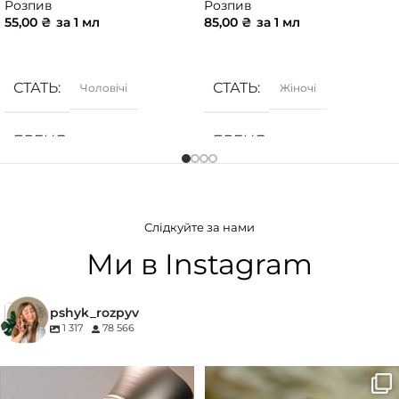
Розпив
Розпив
55,00
₴
за 1 мл
85,00
₴
за 1 мл
ДОДАТИ В КОШИК
ДОДАТИ В КОШИК
СТАТЬ
СТАТЬ
Чоловічі
Жіночі
БРЕНД
БРЕНД
Armani
Armani
ГРУПА АРОМАТУ
ГРУПА АРОМАТУ
Слідкуйте за нами
Морські
,
Фужерні
,
Цитрусові
Білоквіткові
,
Квіткові
Ми в Instagram
КОНЦЕНТРАЦІЯ
pshyk_rozpyv
1 317
78 566
EDP (парфумована вода)
Для замовлення переходьте на
Marc-Antoine Barrois B683 - це
сайт або в Instagram
...
запах вечора в
...