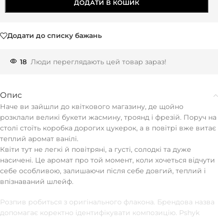
ДОДАТИ В КОШИК
Додати до списку бажань
18
Люди переглядають цей товар зараз!
Опис
Наче ви зайшли до квіткового магазину, де щойно
розклали великі букети жасмину, троянд і фрезій. Поруч на
столі стоїть коробка дорогих цукерок, а в повітрі вже витає
теплий аромат ванілі.
Квіти тут не легкі й повітряні, а густі, солодкі та дуже
насичені. Це аромат про той момент, коли хочеться відчути
себе особливою, залишаючи після себе довгий, теплий і
впізнаваний шлейф.
Розпив робиться з оригінального флакона. Брендова назва
допомагає коректно ідентифікувати композицію. Pshyk