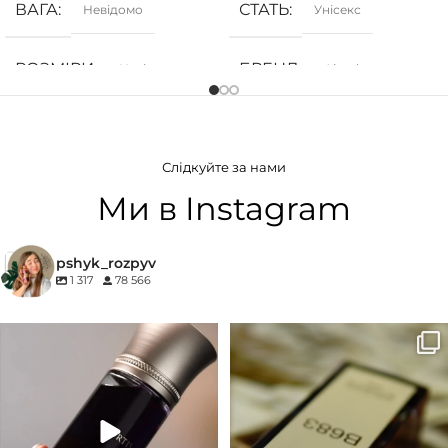
ВАГА
СТАТЬ
Невідомо
Унісекс
РОЗМІРИ
БРЕНД
Невідомо
Ajmal
СТАТЬ
ГРУПА АРОМАТУ
Унісекс
Слідкуйте за нами
Ванільні
,
Солодкі
,
Фруктові
БРЕНД
27 87
Ми в Instagram
КОНЦЕНТРАЦІЯ
ГРУПА АРОМАТУ
pshyk_rozpyv
1 317
78 566
EDP (парфумована вода)
Деревинні
,
Пудрові
,
Удові
Для замовлення переходьте на
Marc-Antoine Barrois B683 - це
КОНЦЕНТРАЦІЯ
сайт або в Instagram
...
запах вечора в
...
33
2
19
0
EDP (парфумована вода)