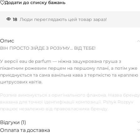
Додати до списку бажань
18
Люди переглядають цей товар зараз!
Опис
ВІН ПРОСТО ЗІЙДЕ З РОЗУМУ… ВІД ТЕБЕ!
У версії eau de parfum — ніжна зацукрована груша з
пікантним рожевим перцем на першому плані, а потім уже
приєднується та сама ванільна кава з терпкістю та краплею
цитрусових квітів.
Розпив виконується з оригінального флакона. Назва бренду
вказана для точної ідентифікації композиції. Pshyk Rozpyv
працює незалежно від правовласника бренду.
Відгуки (1)
Оплата та доставка