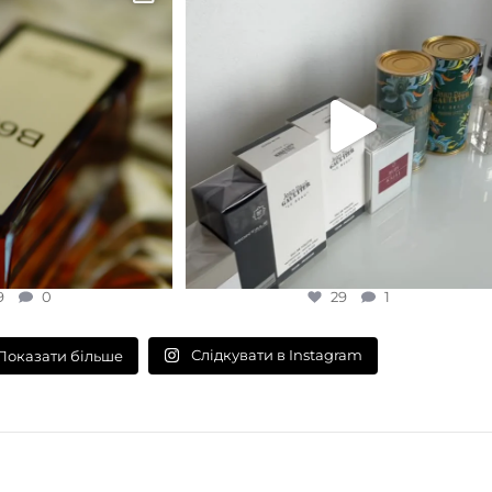
9
0
29
1
9
0
29
1
Слідкувати в Instagram
Показати більше