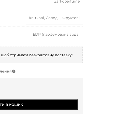
Zarkoperfume
Квіткові
,
Солодкі
,
Фруктові
EDP (парфумована вода)
, щоб отримати безкоштовну доставку!
влення
ТИ В КОШИК