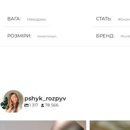
ДОДАТИ В КОШИК
ДОДАТИ В КОШ
ВАГА
СТАТЬ
Невідомо
Жіноч
РОЗМІРИ
БРЕНД
Невідомо
Burb
СТАТЬ
ГРУПА АРОМ
Унісекс
Деревинні
,
Соло
БРЕНД
27 87
КОНЦЕНТРАЦ
ГРУПА АРОМАТУ
pshyk_rozpyv
EDP (парфумован
Деревинні
,
Пудрові
,
Удові
1 317
78 566
КОНЦЕНТРАЦІЯ
Для замовлення переходьте на сайт або в
Marc-Antoine Barrois 
Instagram
...