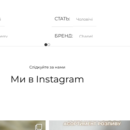
ИК
ДОДАТИ В КОШИК
СТАТЬ
і
Чоловічі
БРЕНД
erry
Chanel
АТУ
ГРУПА АРОМАТУ
Слідкуйте за нами
дкі
,
Фруктові
Деревинні
,
Фужерні
,
Цитрусові
Ми в Instagram
ІЯ
КОНЦЕНТРАЦІЯ
а вода)
EDT (туалетна вода)
B683 - це запах вечора в
...
Знижка 15 % діє НА ОНЛАЙН
ЗАМОВЛЕННЯ 3 30.05
...