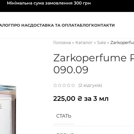
Мінімальна сума замовлення 300 грн
АЛОГ
ПРО НАС
ДОСТАВКА ТА ОПЛАТА
БЛОГ
КОНТАКТИ
Головна
»
Каталог
»
Sale
»
Zarkoperfu
Zarkoperfume P
090.09
(
2
відгуків)
225,00
₴
за 3 мл
СТАТЬ