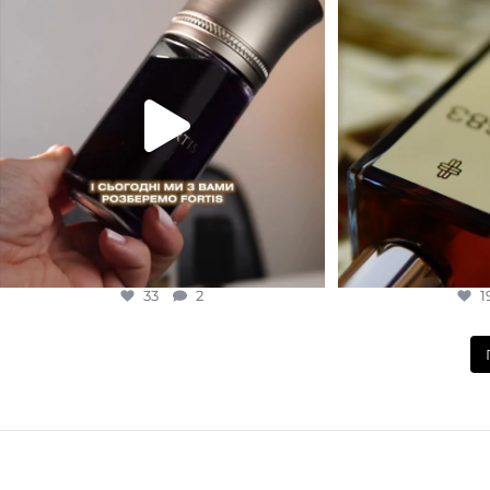
EDP (парфумована вода)
1
33
2
33
2
1