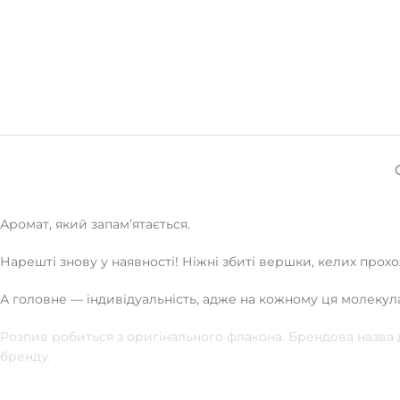
Аромат, який запамʼятається.
Нарешті знову у наявності! Ніжні збиті вершки, келих прохо
А головне — індивідуальність, адже на кожному ця молекул
Розпив робиться з оригінального флакона. Брендова назва
бренду.