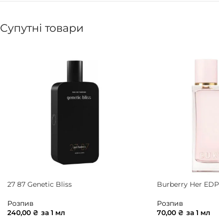
Супутні товари
27 87 Genetic Bliss
Burberry Her EDP
Розпив
Розпив
240,00
₴
за 1 мл
70,00
₴
за 1 мл