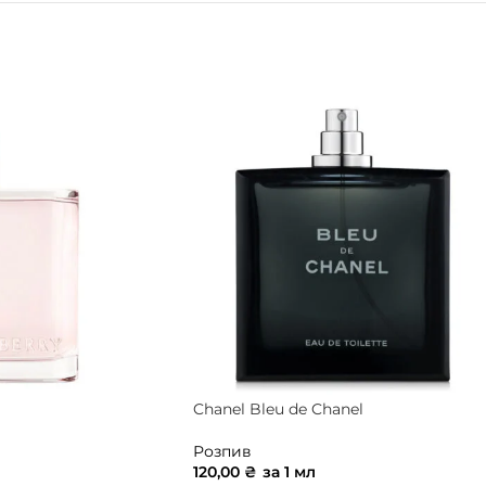
Chanel Bleu de Chanel
Розпив
120,00
₴
за 1 мл