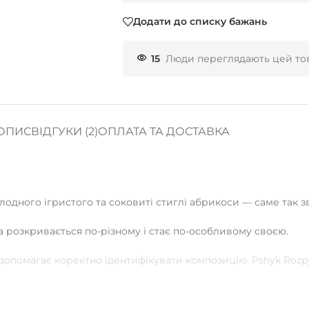
Додати до списку бажань
15
Люди переглядають цей тов
ОПИС
ВІДГУКИ (2)
ОПЛАТА ТА ДОСТАВКА
лодного ігристого та соковиті стиглі абрикоси — саме так зв
а розкривається по-різному і стає по-особливому своєю.
 допомагає коректно ідентифікувати композицію. Pshyk Roz