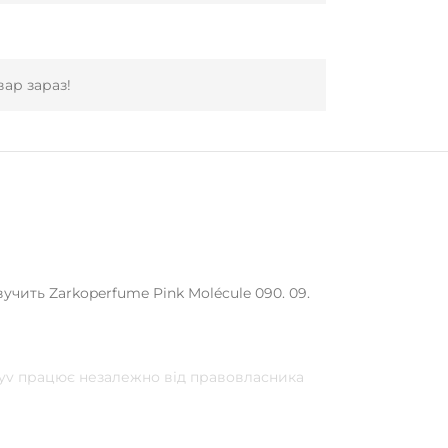
ар зараз!
учить Zarkoperfume Pink Molécule 090. 09.
pyv працює незалежно від правовласника