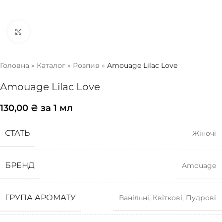
Натисніть, щоб збільшити
Головна
»
Каталог
»
Розпив
»
Amouage Lilac Love
Amouage Lilac Love
130,00
₴
за 1 мл
СТАТЬ
Жіночі
БРЕНД
Amouage
ГРУПА АРОМАТУ
Ванільні
,
Квіткові
,
Пудрові