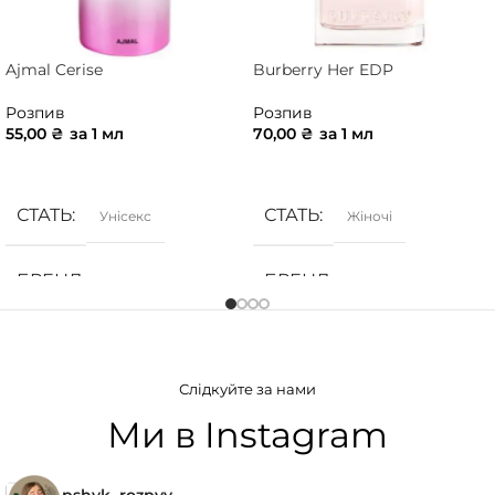
Ajmal Cerise
Burberry Her EDP
Розпив
Розпив
55,00
₴
за 1 мл
70,00
₴
за 1 мл
ДОДАТИ В КОШИК
ДОДАТИ В КОШИК
СТАТЬ
СТАТЬ
Унісекс
Жіночі
БРЕНД
БРЕНД
Ajmal
Burberry
ГРУПА АРОМАТУ
ГРУПА АРОМАТУ
Слідкуйте за нами
Ванільні
,
Солодкі
,
Фруктові
Деревинні
,
Солодкі
,
Фруктові
Ми в Instagram
КОНЦЕНТРАЦІЯ
КОНЦЕНТРАЦІЯ
pshyk_rozpyv