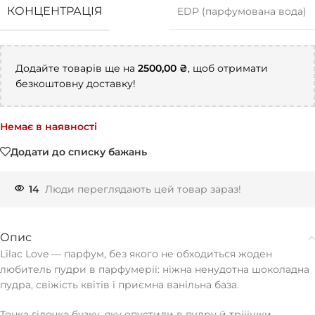
КОНЦЕНТРАЦІЯ
EDP (парфумована вода)
Додайте товарів ще на
2500,00
₴
, щоб отримати
безкоштовну доставку!
Немає в наявності
Додати до списку бажань
14
Люди переглядають цей товар зараз!
Опис
Lilac Love — парфум, без якого не обходиться жоден
любитель пудри в парфумерії: ніжна ненудотна шоколадна
пудра, свіжість квітів і приємна ванільна база.
Тонка гілочка бузку, яку опустили в пудру й трііішки