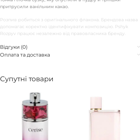
притрусили ванільним какао.
Розпив робиться з оригінального флакона. Брендова назва
допомагає коректно ідентифікувати композицію. Pshyk
Rozpyv працює незалежно від правовласника бренду.
Відгуки (0)
Оплата та доставка
Супутні товари