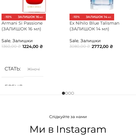
-10%
ЗАЛИШОК 16
-10%
ЗАЛИШОК 14
МЛ
МЛ
Armani Si Passione
Ex Nihilo Blue Talisman
(ЗАЛИШОК 16 мл)
(ЗАЛИШОК 14 мл)
Sale
,
Залишки
Sale
,
Залишки
1224,00
₴
2772,00
₴
1360,00
₴
3080,00
₴
ДОДАТИ В КОШИК
ДОДАТИ В КОШИК
СТАТЬ
Жіночі
БРЕНД
Armani
ГРУПА АРОМАТУ
Слідкуйте за нами
Деревинні
,
Солодкі
,
Фруктові
Ми в Instagram