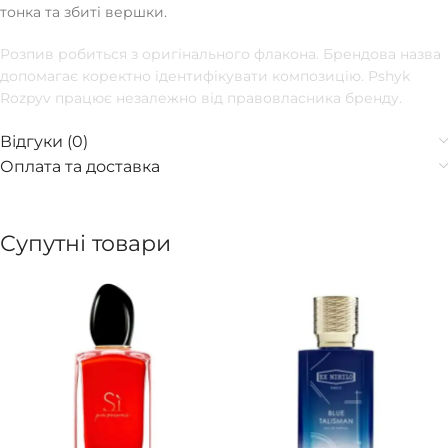
тонка та збиті вершки.
Розпив робиться з оригінального флакона. Брендова назва
допомагає коректно ідентифікувати композицію. Pshyk
Rozpyv працює незалежно від правовласника бренду.
Відгуки (0)
Оплата та доставка
Супутні товари