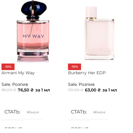
-10%
-10%
Armani My Way
Burberry Her EDP
Sale
,
Розпив
Sale
,
Розпив
76,50
₴
за 1 мл
63,00
₴
за 1 мл
85,00
₴
70,00
₴
ДОДАТИ В КОШИК
ДОДАТИ В КОШИК
СТАТЬ
СТАТЬ
Жіночі
Жіночі
БРЕНД
БРЕНД
Armani
Burberry