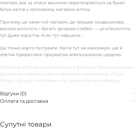
повітря, яке за лічені хвилини перетворюється на букет
білих квітів у квітковому магазині влітку.
Причому це саме той магазин, де працює кондиціонер,
висока вологість і багато зрізаних стебел — ця мʼясистість
тут дуже відчутна. А які тут нарциси…
Це точно варто тестувати. Квіти тут на максимум, ще й
злегка підкреслені гіркуватою апельсиновою цедрою.
Розпив робиться з оригінального флакона. Брендова назва
допомагає коректно ідентифікувати композицію. Pshyk
Rozpyv працює незалежно від правовласника бренду.
Відгуки (0)
Оплата та доставка
Супутні товари