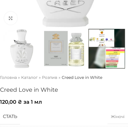
Натисніть, щоб збільшити
Головна
»
Каталог
»
Розпив
»
Creed Love in White
Creed Love in White
120,00
₴
за 1 мл
СТАТЬ
Жіночі