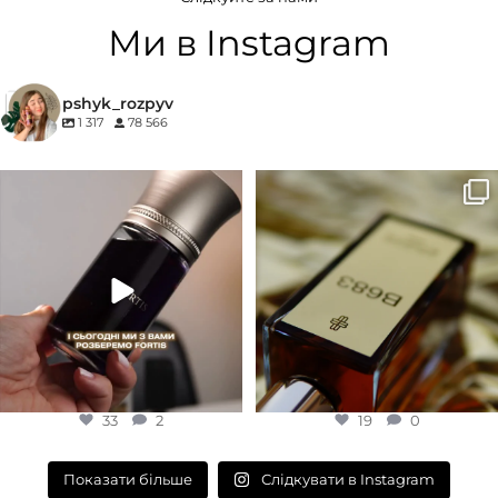
Ми в Instagram
pshyk_rozpyv
1 317
78 566
Для замовлення переходьте на
Marc-Antoine Barrois B683 - це
сайт або в Instagram
...
запах вечора в
...
33
2
19
0
33
2
19
0
Слідкувати в Instagram
Показати більше