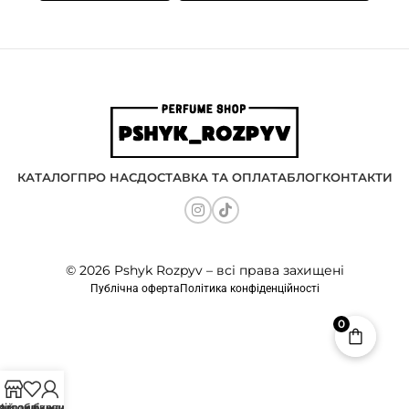
КАТАЛОГ
ПРО НАС
ДОСТАВКА ТА ОПЛАТА
БЛОГ
КОНТАКТИ
© 2026 Pshyk Rozpyv – всі права захищені
Публічна оферта
Політика конфіденційності
0
агазин
писок бажань
ій обліковий запис