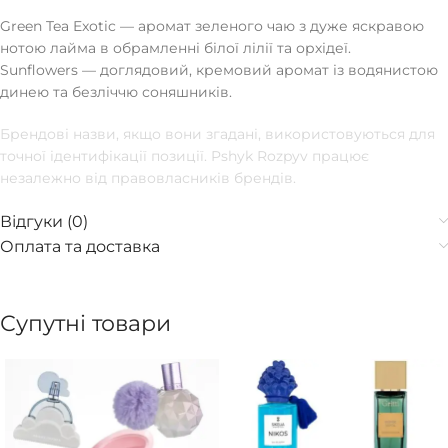
Green Tea Exotic — аромат зеленого чаю з дуже яскравою
нотою лайма в обрамленні білої лілії та орхідеї.
Sunflowers — доглядовий, кремовий аромат із водянистою
динею та безліччю соняшників.
Брендові назви, якщо вони згадані, використовуються для
точної ідентифікації позиції. Pshyk Rozpyv працює
незалежно від правовласників брендів.
Відгуки (0)
Оплата та доставка
Супутні товари