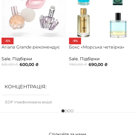
-5%
-9%
Ariana Grande рекомендує
Бокс «Морська четвірка»
Sale
,
Підбірки
Sale
,
Підбірки
600,00
₴
690,00
₴
631,00
₴
760,00
₴
ДОДАТИ В КОШИК
ДОДАТИ В КОШИК
КОНЦЕНТРАЦІЯ
EDP (парфумована вода)
Слідкуйте за нами